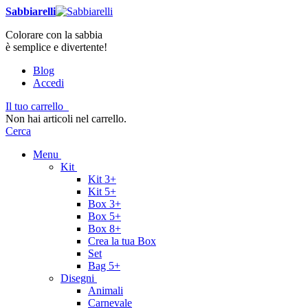
Sabbiarelli
Colorare con la sabbia
è semplice e divertente!
Blog
Accedi
Il tuo carrello
Non hai articoli nel carrello.
Cerca
Menu
Kit
Kit 3+
Kit 5+
Box 3+
Box 5+
Box 8+
Crea la tua Box
Set
Bag 5+
Disegni
Animali
Carnevale