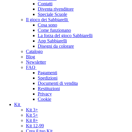
Contatti
Diventa rivenditore
Speciale Scuole
Il gioco dei Sabbiarelli
Cosa sono
Come funzionano
La forza del gioco Sabbiarelli
App Sabbiarelli
Disegni da colorare
Catalogo
Blog
Newsletter
FAQ
Pagamenti
Spedizioni
Documenti di vendita
Restituzioni
Privacy
Cookie
Kit
Kit 3+
Kit 5+
Kit 8+
Kit 12-99
Crea il tuo Kit