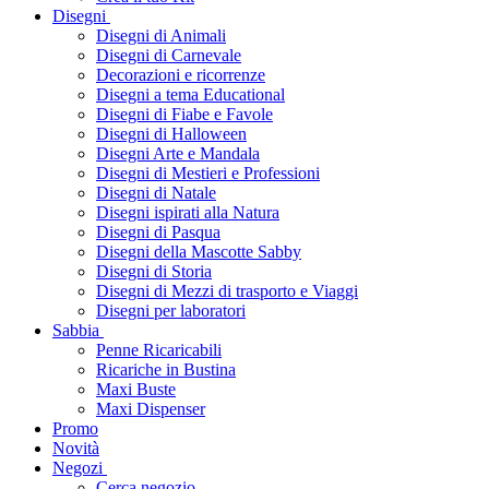
Disegni
Disegni di Animali
Disegni di Carnevale
Decorazioni e ricorrenze
Disegni a tema Educational
Disegni di Fiabe e Favole
Disegni di Halloween
Disegni Arte e Mandala
Disegni di Mestieri e Professioni
Disegni di Natale
Disegni ispirati alla Natura
Disegni di Pasqua
Disegni della Mascotte Sabby
Disegni di Storia
Disegni di Mezzi di trasporto e Viaggi
Disegni per laboratori
Sabbia
Penne Ricaricabili
Ricariche in Bustina
Maxi Buste
Maxi Dispenser
Promo
Novità
Negozi
Cerca negozio