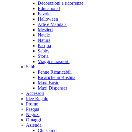
Decorazioni e ricorrenze
Educational
Favole
Halloween
Arte e Mandala
Mestieri
Natale
Natura
Pasqua
Sabby
Storia
Viaggi e trasporti
Sabbia
Penne Ricaricabili
Ricariche in Bustina
Maxi Buste
Maxi Dispenser
Accessori
Idee Regalo
Promo
Pasqua
Negozi
Omaggi
Azienda
Chi siamo