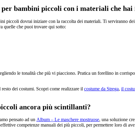
er bambini piccoli con i materiali che hai 
i piccoli dovrai iniziare con la raccolta dei materiali. Ti serviranno dei 
ra quelle che puoi trovare qui sotto:
gliendo le tonalità che più vi piacciono. Pratica un forellino in corrispon
l resto dei costumi. Scopri come realizzare il
costume da Strega
,
il cost
ccoli ancora più scintillanti?
biamo pensato ad un
Album – Le maschere mostruose
, una soluzione cre
 effettive competenze manuali dei più piccoli, per permettere loro di av