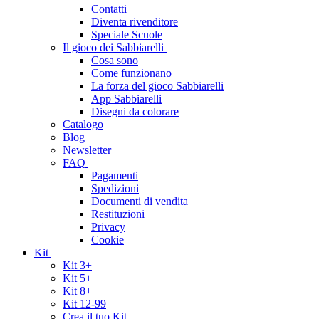
Contatti
Diventa rivenditore
Speciale Scuole
Il gioco dei Sabbiarelli
Cosa sono
Come funzionano
La forza del gioco Sabbiarelli
App Sabbiarelli
Disegni da colorare
Catalogo
Blog
Newsletter
FAQ
Pagamenti
Spedizioni
Documenti di vendita
Restituzioni
Privacy
Cookie
Kit
Kit 3+
Kit 5+
Kit 8+
Kit 12-99
Crea il tuo Kit