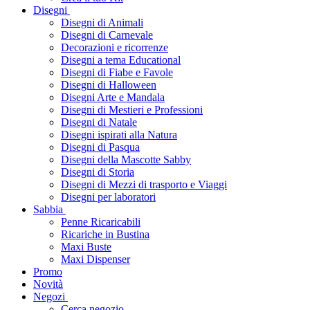
Disegni
Disegni di Animali
Disegni di Carnevale
Decorazioni e ricorrenze
Disegni a tema Educational
Disegni di Fiabe e Favole
Disegni di Halloween
Disegni Arte e Mandala
Disegni di Mestieri e Professioni
Disegni di Natale
Disegni ispirati alla Natura
Disegni di Pasqua
Disegni della Mascotte Sabby
Disegni di Storia
Disegni di Mezzi di trasporto e Viaggi
Disegni per laboratori
Sabbia
Penne Ricaricabili
Ricariche in Bustina
Maxi Buste
Maxi Dispenser
Promo
Novità
Negozi
Cerca negozio