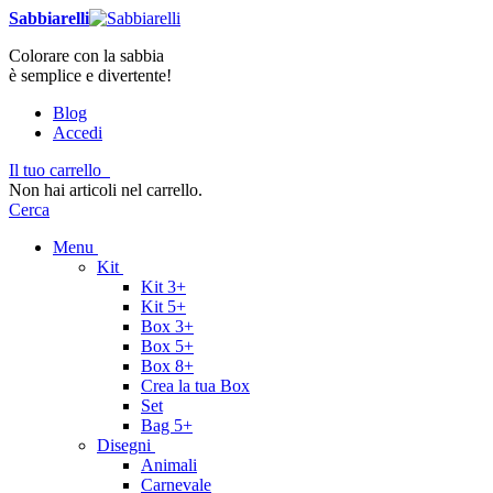
Sabbiarelli
Colorare con la sabbia
è semplice e divertente!
Blog
Accedi
Il tuo carrello
Non hai articoli nel carrello.
Cerca
Menu
Kit
Kit 3+
Kit 5+
Box 3+
Box 5+
Box 8+
Crea la tua Box
Set
Bag 5+
Disegni
Animali
Carnevale