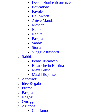
Decorazioni e ricorrenze
Educational
Favole
Halloween
Arte e Mandala
Mestieri
Natale
Natura
Pasqua
Sabby
Storia
Viaggi e trasporti
Sabbia
Penne Ricaricabili
Ricariche in Bustina
Maxi Buste
Maxi Dispenser
Accessori
Idee Regalo
Promo
Pasqua
Negozi
Omaggi
Azienda
Chi siamo