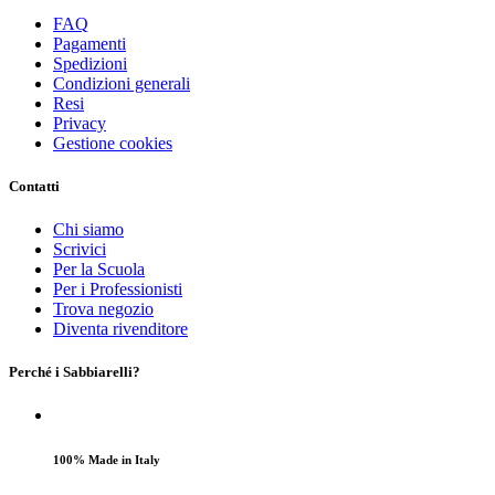
FAQ
Pagamenti
Spedizioni
Condizioni generali
Resi
Privacy
Gestione cookies
Contatti
Chi siamo
Scrivici
Per la Scuola
Per i Professionisti
Trova negozio
Diventa rivenditore
Perché i Sabbiarelli?
100% Made in Italy