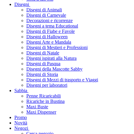
Disegni
Disegni di Animali
Disegni di Carnevale
Decorazioni e ricorrenze
Disegni a tema Educational
Disegni di Fiabe e Favole
Disegni di Halloween
Disegni Arte e Mandala
Disegni di Mestieri e Professioni
Disegni di Natale
Disegni ispirati alla Natura
Disegni di Pasqua
Disegni della Mascotte Sabby
Disegni di Storia
Disegni di Mezzi di trasporto e Viaggi
Disegni per laboratori
Sabbia
Penne Ricaricabili
Ricariche in Bustina
Maxi Buste
Maxi Dispenser
Promo
Novità
Negozi
Cerca negozio