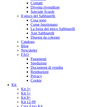
Contatti
Diventa rivenditore
Speciale Scuole
Il gioco dei Sabbiarelli
Cosa sono
Come funzionano
La forza del gioco Sabbiarelli
App Sabbiarelli
Disegni da colorare
Catalogo
Blog
Newsletter
FAQ
Pagamenti
Spedizioni
Documenti di vendita
Restituzioni
Privacy
Cookie
Kit
Kit 3+
Kit 5+
Kit 8+
Kit 12-99
Crea il tuo Kit