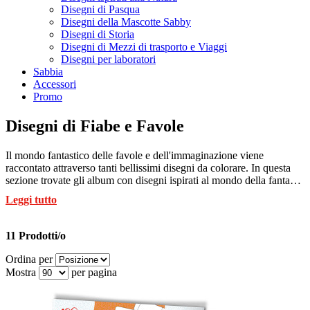
Disegni di Pasqua
Disegni della Mascotte Sabby
Disegni di Storia
Disegni di Mezzi di trasporto e Viaggi
Disegni per laboratori
Sabbia
Accessori
Promo
Disegni di Fiabe e Favole
Il mondo fantastico delle favole e dell'immaginazione viene
raccontato attraverso tanti bellissimi disegni da colorare. In questa
sezione trovate gli album con disegni ispirati al mondo della fantasia
stampati su speciali fogli preincollati, pronti per essere colorati con le
Leggi tutto
speciali penne di sabbia Sabbiarelli.
11 Prodotti/o
Ordina per
Mostra
per pagina