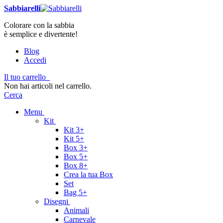
Sabbiarelli
Colorare con la sabbia
è semplice e divertente!
Blog
Accedi
Il tuo carrello
Non hai articoli nel carrello.
Cerca
Menu
Kit
Kit 3+
Kit 5+
Box 3+
Box 5+
Box 8+
Crea la tua Box
Set
Bag 5+
Disegni
Animali
Carnevale