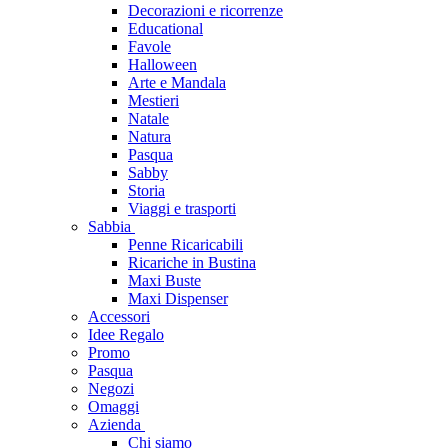
Decorazioni e ricorrenze
Educational
Favole
Halloween
Arte e Mandala
Mestieri
Natale
Natura
Pasqua
Sabby
Storia
Viaggi e trasporti
Sabbia
Penne Ricaricabili
Ricariche in Bustina
Maxi Buste
Maxi Dispenser
Accessori
Idee Regalo
Promo
Pasqua
Negozi
Omaggi
Azienda
Chi siamo