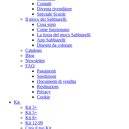
Contatti
Diventa rivenditore
Speciale Scuole
Il gioco dei Sabbiarelli
Cosa sono
Come funzionano
La forza del gioco Sabbiarelli
App Sabbiarelli
Disegni da colorare
Catalogo
Blog
Newsletter
FAQ
Pagamenti
Spedizioni
Documenti di vendita
Restituzioni
Privacy
Cookie
Kit
Kit 3+
Kit 5+
Kit 8+
Kit 12-99
Crea il tuo Kit