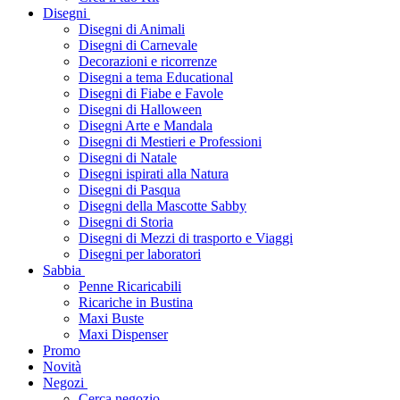
Disegni
Disegni di Animali
Disegni di Carnevale
Decorazioni e ricorrenze
Disegni a tema Educational
Disegni di Fiabe e Favole
Disegni di Halloween
Disegni Arte e Mandala
Disegni di Mestieri e Professioni
Disegni di Natale
Disegni ispirati alla Natura
Disegni di Pasqua
Disegni della Mascotte Sabby
Disegni di Storia
Disegni di Mezzi di trasporto e Viaggi
Disegni per laboratori
Sabbia
Penne Ricaricabili
Ricariche in Bustina
Maxi Buste
Maxi Dispenser
Promo
Novità
Negozi
Cerca negozio