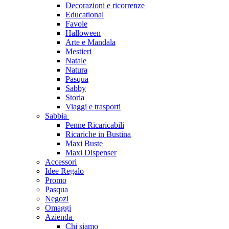
Decorazioni e ricorrenze
Educational
Favole
Halloween
Arte e Mandala
Mestieri
Natale
Natura
Pasqua
Sabby
Storia
Viaggi e trasporti
Sabbia
Penne Ricaricabili
Ricariche in Bustina
Maxi Buste
Maxi Dispenser
Accessori
Idee Regalo
Promo
Pasqua
Negozi
Omaggi
Azienda
Chi siamo