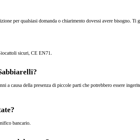
?
osizione per qualsiasi domanda o chiarimento dovessi avere bisogno. Ti g
 Giocattoli sicuri, CE EN71.
Sabbiarelli?
anni a causa della presenza di piccole parti che potrebbero essere ingerite
tate?
bonifico bancario.