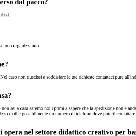
verso dal pacco?
rizzi.
i stiamo organizzando.
ne?
Nel caso non riuscissi a soddisfare le tue richieste contattaci pure all'in
asa?
rno non sei a casa saremo noi i primi a sapere che la spedizione non é and
rizzo mail e possibilmente un numero di telefono dove poterti contattare
hi opera nel settore didattico creativo per b