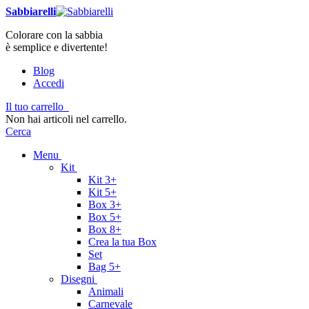
Sabbiarelli
Colorare con la sabbia
è semplice e divertente!
Blog
Accedi
Il tuo carrello
Non hai articoli nel carrello.
Cerca
Menu
Kit
Kit 3+
Kit 5+
Box 3+
Box 5+
Box 8+
Crea la tua Box
Set
Bag 5+
Disegni
Animali
Carnevale