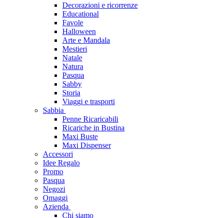
Decorazioni e ricorrenze
Educational
Favole
Halloween
Arte e Mandala
Mestieri
Natale
Natura
Pasqua
Sabby
Storia
Viaggi e trasporti
Sabbia
Penne Ricaricabili
Ricariche in Bustina
Maxi Buste
Maxi Dispenser
Accessori
Idee Regalo
Promo
Pasqua
Negozi
Omaggi
Azienda
Chi siamo