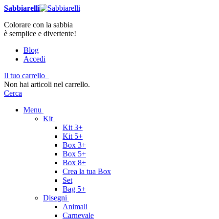
Sabbiarelli
Colorare con la sabbia
è semplice e divertente!
Blog
Accedi
Il tuo carrello
Non hai articoli nel carrello.
Cerca
Menu
Kit
Kit 3+
Kit 5+
Box 3+
Box 5+
Box 8+
Crea la tua Box
Set
Bag 5+
Disegni
Animali
Carnevale