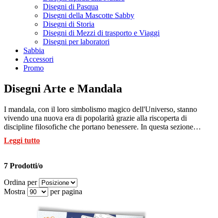
Disegni di Pasqua
Disegni della Mascotte Sabby
Disegni di Storia
Disegni di Mezzi di trasporto e Viaggi
Disegni per laboratori
Sabbia
Accessori
Promo
Disegni Arte e Mandala
I mandala, con il loro simbolismo magico dell'Universo, stanno
vivendo una nuova era di popolarità grazie alla riscoperta di
discipline filosofiche che portano benessere. In questa sezione
troverai fantastici album con disegni di mandala adatti a tutte le età,
Leggi tutto
inclusi disegni di mandala per adulti, stampati su speciali fogli
preincollati. Pronti per essere colorati con le nostre esclusive penne
di sabbia Sabbiarelli. Un'esperienza rilassante e creativa per ritrovare
7 Prodotti/o
il tuo equilibrio e divertirti con l'arte!
Ordina per
Mostra
per pagina