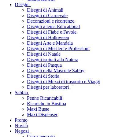
Disegni
Disegni di Animali
Disegni di Carnevale
Decorazioni e ricorrenze
Disegni a tema Educational
Disegni di Fiabe e Favole
Disegni di Halloween
Disegni Arte e Mandala
Disegni di Mestieri e Professioni
Disegni di Natale
Disegni ispirati alla Natura
Disegni di Pasqua
Disegni della Mascotte Sabby
Disegni di Storia
Disegni di Mezzi di trasporto e Viaggi
Disegni per laboratori
Sabbia
Penne Ricaricabili
Ricariche in Bustina
Maxi Buste
Maxi Dispenser
Promo
Novità
Negozi
Cerca negozio