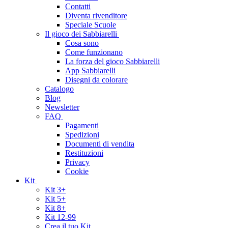
Contatti
Diventa rivenditore
Speciale Scuole
Il gioco dei Sabbiarelli
Cosa sono
Come funzionano
La forza del gioco Sabbiarelli
App Sabbiarelli
Disegni da colorare
Catalogo
Blog
Newsletter
FAQ
Pagamenti
Spedizioni
Documenti di vendita
Restituzioni
Privacy
Cookie
Kit
Kit 3+
Kit 5+
Kit 8+
Kit 12-99
Crea il tuo Kit