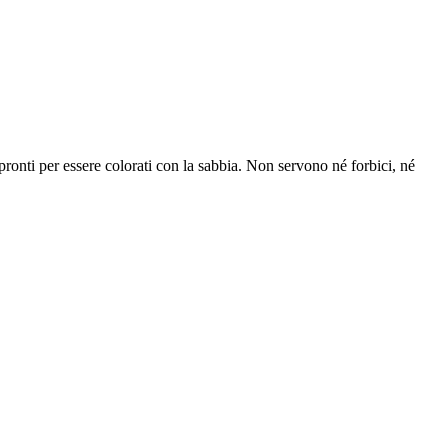
ameretta, senza ulteriori trattamenti. La sabbia infatti rimane
, dando spazio al proprio estro creativo.