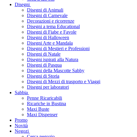
Disegni
Disegni di Animali
Disegni di Carnevale
Decorazioni e ricorrenze
Disegni a tema Educational
Disegni di Fiabe e Favole
Disegni di Halloween
Disegni Arte e Mandala
Disegni di Mestieri e Professioni
Disegni di Natale
Disegni ispirati alla Natura
Disegni di Pasqua
Disegni della Mascotte Sabby
Disegni di Storia
Disegni di Mezzi di trasporto e Viaggi
Disegni per laboratori
Sabbia
Penne Ricaricabili
Ricariche in Bustina
Maxi Buste
Maxi Dispenser
Promo
Novità
Negozi
Cerca negozio