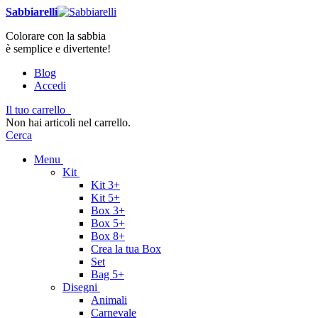
Sabbiarelli
Colorare con la sabbia
è semplice e divertente!
Blog
Accedi
Il tuo carrello
Non hai articoli nel carrello.
Cerca
Menu
Kit
Kit 3+
Kit 5+
Box 3+
Box 5+
Box 8+
Crea la tua Box
Set
Bag 5+
Disegni
Animali
Carnevale