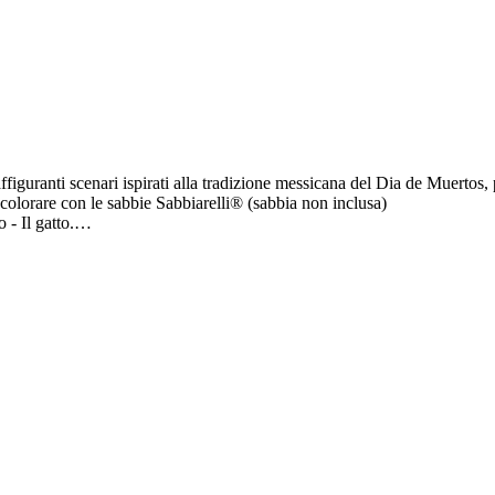
 colorare con le sabbie Sabbiarelli® (sabbia non inclusa)
teschio - Il gatto.
cartoline per accompagnare un messaggio o quadretti da appendere nella c
, ma ogni bambino é libero di colorare scegliendo le tinte che preferisce