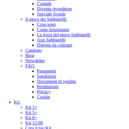
Contatti
Diventa rivenditore
Speciale Scuole
Il gioco dei Sabbiarelli
Cosa sono
Come funzionano
La forza del gioco Sabbiarelli
App Sabbiarelli
Disegni da colorare
Catalogo
Blog
Newsletter
FAQ
Pagamenti
Spedizioni
Documenti di vendita
Restituzioni
Privacy
Cookie
Kit
Kit 3+
Kit 5+
Kit 8+
Kit 12-99
Crea il tuo Kit