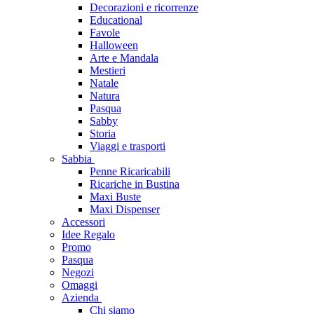
Decorazioni e ricorrenze
Educational
Favole
Halloween
Arte e Mandala
Mestieri
Natale
Natura
Pasqua
Sabby
Storia
Viaggi e trasporti
Sabbia
Penne Ricaricabili
Ricariche in Bustina
Maxi Buste
Maxi Dispenser
Accessori
Idee Regalo
Promo
Pasqua
Negozi
Omaggi
Azienda
Chi siamo