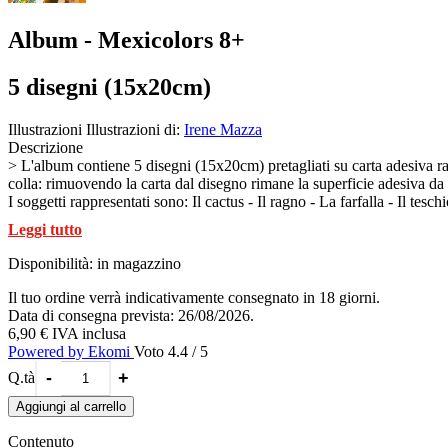
Album - Mexicolors 8+
5 disegni (15x20cm)
Illustrazioni
Illustrazioni di:
Irene Mazza
Descrizione
> L'album contiene 5 disegni (15x20cm) pretagliati su carta adesiva raffiguranti scenari ispirati alla tradizione messicana del Dia de Muertos, pronti per essere colorati con la sabbia. Non servono né forbici, né
colla: rimuovendo la carta dal disegno rimane la superficie adesiva da
I soggetti rappresentati sono: Il cactus - Il ragno - La farfalla - Il 
Una volta colorati con la sabbia, i disegni possono essere usati come 
Leggi tutto
perfettamente incollata ai disegni.
All'interno dell'album sono presenti le istruzioni con gli esempi colore
Disponibilità:
in magazzino
Il tuo ordine verrà indicativamente consegnato in 18 giorni.
Data di consegna prevista: 26/08/2026.
6,90 €
IVA inclusa
Powered by Ekomi
Voto 4.4 / 5
-
+
Q.tà
Aggiungi al carrello
Contenuto