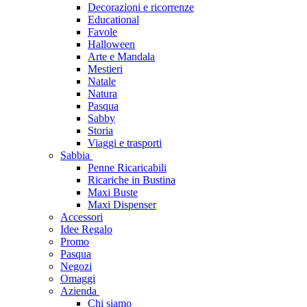
Decorazioni e ricorrenze
Educational
Favole
Halloween
Arte e Mandala
Mestieri
Natale
Natura
Pasqua
Sabby
Storia
Viaggi e trasporti
Sabbia
Penne Ricaricabili
Ricariche in Bustina
Maxi Buste
Maxi Dispenser
Accessori
Idee Regalo
Promo
Pasqua
Negozi
Omaggi
Azienda
Chi siamo