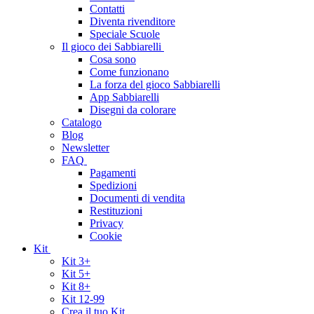
Contatti
Diventa rivenditore
Speciale Scuole
Il gioco dei Sabbiarelli
Cosa sono
Come funzionano
La forza del gioco Sabbiarelli
App Sabbiarelli
Disegni da colorare
Catalogo
Blog
Newsletter
FAQ
Pagamenti
Spedizioni
Documenti di vendita
Restituzioni
Privacy
Cookie
Kit
Kit 3+
Kit 5+
Kit 8+
Kit 12-99
Crea il tuo Kit