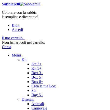
Sabbiarelli
Colorare con la sabbia
è semplice e divertente!
Blog
Accedi
Il tuo carrello
Non hai articoli nel carrello.
Cerca
Menu
Kit
Kit 3+
Kit 5+
Box 3+
Box 5+
Box 8+
Crea la tua Box
Set
Bag 5+
Disegni
Animali
Carnevale