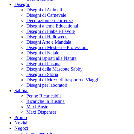
Disegni
Disegni di Animali
Disegni di Carnevale
Decorazioni e ricorrenze
Disegni a tema Educational
Disegni di Fiabe e Favole
Disegni di Halloween
Disegni Arte e Mandala
Disegni di Mestieri e Professioni
Disegni di Natale
Disegni ispirati alla Natura
Disegni di Pasqua
Disegni della Mascotte Sabby
Disegni di Storia
Disegni di Mezzi di trasporto e Viaggi
Disegni per laboratori
Sabbia
Penne Ricaricabili
Ricariche in Bustina
Maxi Buste
Maxi Dispenser
Promo
Novità
Negozi
Cerca negozio