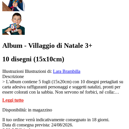
Album - Villaggio di Natale 3+
10 disegni (15x10cm)
Illustrazioni
Illustrazioni di:
Lara Brambilla
Descrizione
> L'album contiene 5 fogli (15x20cm) con 10 disegni pretagliati su
carta adesiva raffiguranti personaggi e soggetti natalizi, pronti per
essere colorati con la sabbia. Non servono né forbici, né colla:
rimuovendo la carta dal disegno rimane la superficie adesiva da
Leggi tutto
colorare con le sabbie Sabbiarelli® (sabbia non inclusa). Una volta
completata la colorazione, i 10 disegni diventano i pezzi di un
Disponibilità:
in magazzino
puzzle per comporre un bellissimo quadro dedicato al Villaggio di
Natale. I disegni possono anche essere usati come cartoline per
Il tuo ordine verrà indicativamente consegnato in 18 giorni.
accompagnare un messaggio o quadretti da appendere nella
Data di consegna prevista: 24/08/2026.
cameretta, senza ulteriori trattamenti. La sabbia infatti rimane