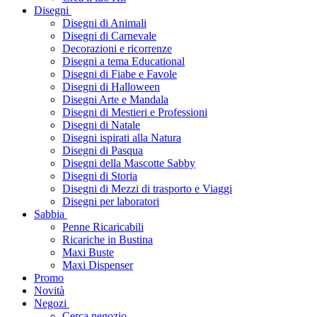
Disegni
Disegni di Animali
Disegni di Carnevale
Decorazioni e ricorrenze
Disegni a tema Educational
Disegni di Fiabe e Favole
Disegni di Halloween
Disegni Arte e Mandala
Disegni di Mestieri e Professioni
Disegni di Natale
Disegni ispirati alla Natura
Disegni di Pasqua
Disegni della Mascotte Sabby
Disegni di Storia
Disegni di Mezzi di trasporto e Viaggi
Disegni per laboratori
Sabbia
Penne Ricaricabili
Ricariche in Bustina
Maxi Buste
Maxi Dispenser
Promo
Novità
Negozi
Cerca negozio