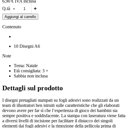
6,90 €
IVA inclusa
perfettamente incollata ai disegni. All'interno dell'album sono
-
+
Q.tà
presenti le istruzioni con gli esempi colore, ma ogni bambino è
libero di colorare scegliendo le tinte che preferisce, dando spazio al
Aggiungi al carrello
proprio estro creativo.
Contenuto
10 Disegni A6
Note
Tema: Natale
Età consigliata: 3 +
Sabbia non inclusa
Dettagli sul prodotto
I disegni pretagliati stampati su fogli adesivi sono realizzati da un
team di illustratori ben istruiti sulle caratteristiche che gli elaborati
devono avere per far sì che l’esperienza di gioco dei bambini sia
sempre positiva e soddisfacente. La stampa con laseratura viene fatta
a diversi livelli di incisione per facilitare il distacco dei singoli
elementi dai fogli adesivi e la rimozione della pellicola prima di