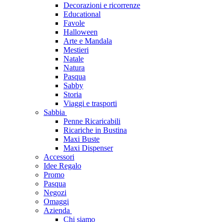
Decorazioni e ricorrenze
Educational
Favole
Halloween
Arte e Mandala
Mestieri
Natale
Natura
Pasqua
Sabby
Storia
Viaggi e trasporti
Sabbia
Penne Ricaricabili
Ricariche in Bustina
Maxi Buste
Maxi Dispenser
Accessori
Idee Regalo
Promo
Pasqua
Negozi
Omaggi
Azienda
Chi siamo