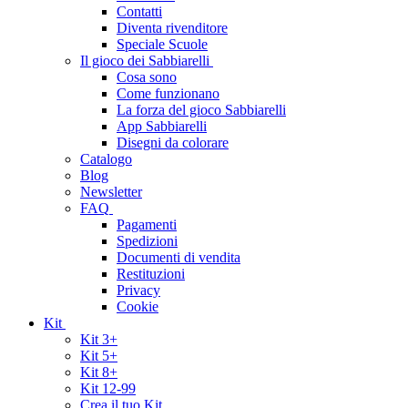
Contatti
Diventa rivenditore
Speciale Scuole
Il gioco dei Sabbiarelli
Cosa sono
Come funzionano
La forza del gioco Sabbiarelli
App Sabbiarelli
Disegni da colorare
Catalogo
Blog
Newsletter
FAQ
Pagamenti
Spedizioni
Documenti di vendita
Restituzioni
Privacy
Cookie
Kit
Kit 3+
Kit 5+
Kit 8+
Kit 12-99
Crea il tuo Kit