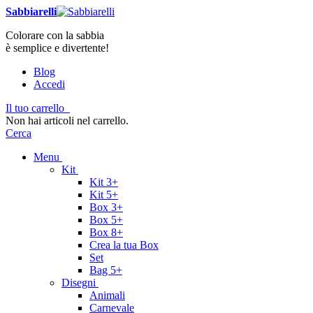
Sabbiarelli
Colorare con la sabbia
è semplice e divertente!
Blog
Accedi
Il tuo carrello
Non hai articoli nel carrello.
Cerca
Menu
Kit
Kit 3+
Kit 5+
Box 3+
Box 5+
Box 8+
Crea la tua Box
Set
Bag 5+
Disegni
Animali
Carnevale