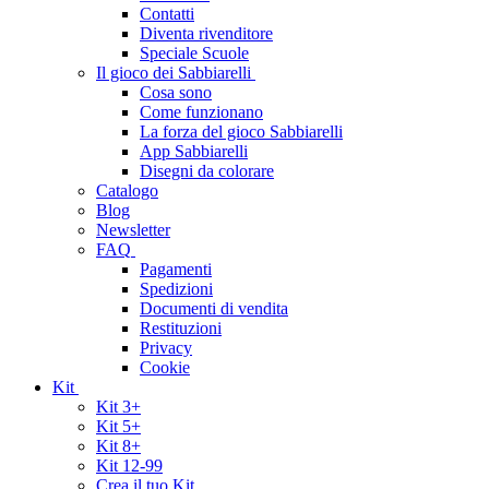
Contatti
Diventa rivenditore
Speciale Scuole
Il gioco dei Sabbiarelli
Cosa sono
Come funzionano
La forza del gioco Sabbiarelli
App Sabbiarelli
Disegni da colorare
Catalogo
Blog
Newsletter
FAQ
Pagamenti
Spedizioni
Documenti di vendita
Restituzioni
Privacy
Cookie
Kit
Kit 3+
Kit 5+
Kit 8+
Kit 12-99
Crea il tuo Kit