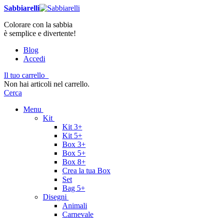
Sabbiarelli
Colorare con la sabbia
è semplice e divertente!
Blog
Accedi
Il tuo carrello
Non hai articoli nel carrello.
Cerca
Menu
Kit
Kit 3+
Kit 5+
Box 3+
Box 5+
Box 8+
Crea la tua Box
Set
Bag 5+
Disegni
Animali
Carnevale