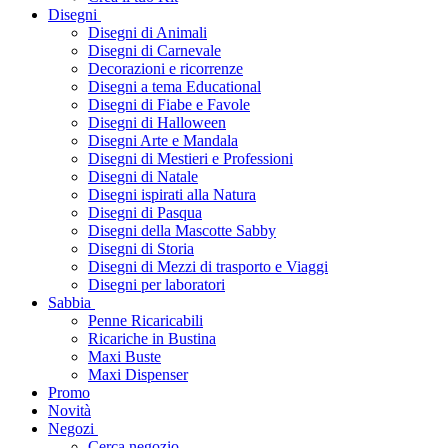
Disegni
Disegni di Animali
Disegni di Carnevale
Decorazioni e ricorrenze
Disegni a tema Educational
Disegni di Fiabe e Favole
Disegni di Halloween
Disegni Arte e Mandala
Disegni di Mestieri e Professioni
Disegni di Natale
Disegni ispirati alla Natura
Disegni di Pasqua
Disegni della Mascotte Sabby
Disegni di Storia
Disegni di Mezzi di trasporto e Viaggi
Disegni per laboratori
Sabbia
Penne Ricaricabili
Ricariche in Bustina
Maxi Buste
Maxi Dispenser
Promo
Novità
Negozi
Cerca negozio