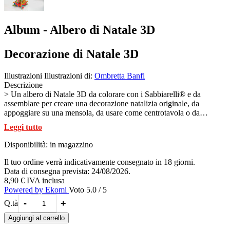
Album - Albero di Natale 3D
Decorazione di Natale 3D
Illustrazioni
Illustrazioni di:
Ombretta Banfi
Descrizione
> Un albero di Natale 3D da colorare con i Sabbiarelli® e da
assemblare per creare una decorazione natalizia originale, da
appoggiare su una mensola, da usare come centrotavola o da
appendere al proprio albero di Natale. L’albero di Natale 3D infatti
Leggi tutto
sta in piedi da solo, appoggiato su un ripiano, oppure può essere
appeso come le più tradizionali decorazioni. Dopo aver colorato con
Disponibilità:
in magazzino
la sabbia le 5 schede presenti nell’album, le schede vanno
assemblate seguendo le istruzioni riportate sul foglio illustrativo.
Il tuo ordine verrà indicativamente consegnato in 18 giorni.
Non servono forbici o colla: i fogli sono già adesivi dove serve per
Data di consegna prevista: 24/08/2026.
trattenere la sabbia o per unire tra loro le parti che compongono
8,90 €
IVA inclusa
l’abete. Per la colorazione si usano le sabbie Sabbiarelli®,
Powered by Ekomi
Voto 5.0 / 5
acquistabili separatamente. Una volta assemblato, l’alberello si
-
+
Q.tà
appoggia su una superficie piana o si appende, come decorazione.
L’albero di Natale fa parte delle decorazioni 3D collezionabili che
Aggiungi al carrello
ogni anno Sabbiarelli dedica al Natale. Tutte da sabbiarellare,