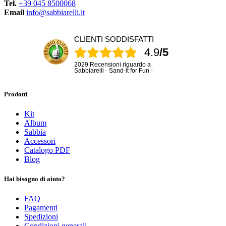
Tel.
+39 045 8500068
Email
info@sabbiarelli.it
CLIENTI SODDISFATTI
4.9
/5
2029 Recensioni riguardo a
Sabbiarelli - Sand-it for Fun -
Prodotti
Kit
Album
Sabbia
Accessori
Catalogo PDF
Blog
Hai bisogno di aiuto?
FAQ
Pagamenti
Spedizioni
Condizioni generali