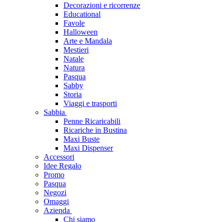
Decorazioni e ricorrenze
Educational
Favole
Halloween
Arte e Mandala
Mestieri
Natale
Natura
Pasqua
Sabby
Storia
Viaggi e trasporti
Sabbia
Penne Ricaricabili
Ricariche in Bustina
Maxi Buste
Maxi Dispenser
Accessori
Idee Regalo
Promo
Pasqua
Negozi
Omaggi
Azienda
Chi siamo