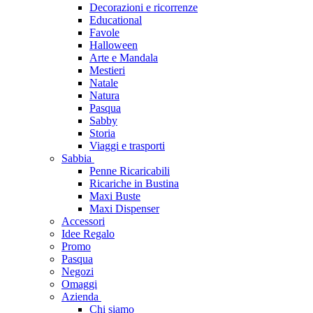
Decorazioni e ricorrenze
Educational
Favole
Halloween
Arte e Mandala
Mestieri
Natale
Natura
Pasqua
Sabby
Storia
Viaggi e trasporti
Sabbia
Penne Ricaricabili
Ricariche in Bustina
Maxi Buste
Maxi Dispenser
Accessori
Idee Regalo
Promo
Pasqua
Negozi
Omaggi
Azienda
Chi siamo