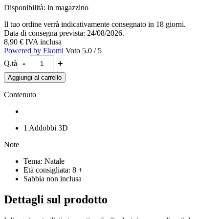
fogli che si trovano nella confezione, seguendo le istruzioni riportate
Disponibilità:
in magazzino
sul foglio illustrativo.
Un addobbo speciale per rendere il Natale ancora più brillante!
Il tuo ordine verrà indicativamente consegnato in 18 giorni.
Il fiore di Natale fa parte della collana 3D Christmas Collection by
Data di consegna prevista: 24/08/2026.
Sabbiarelli®
8,90 €
IVA inclusa
Powered by Ekomi
Voto 5.0 / 5
-
+
Q.tà
Aggiungi al carrello
Contenuto
1 Addobbi 3D
Note
Tema: Natale
Età consigliata: 8 +
Sabbia non inclusa
Dettagli sul prodotto