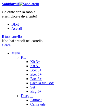
Sabbiarelli
Colorare con la sabbia
è semplice e divertente!
Blog
Accedi
Il tuo carrello
Non hai articoli nel carrello.
Cerca
Menu
Kit
Kit 3+
Kit 5+
Box 3+
Box 5+
Box 8+
Crea la tua Box
Set
Bag 5+
Disegni
Animali
Carnevale