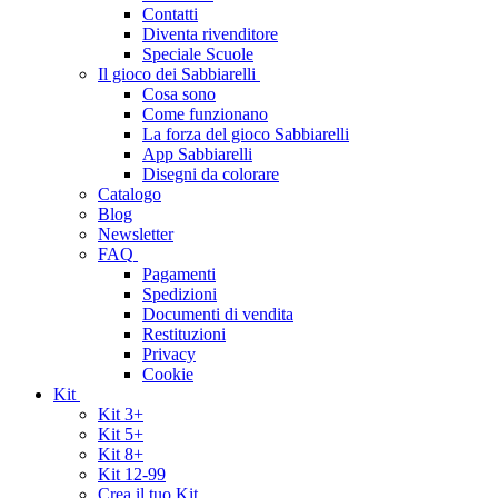
Contatti
Diventa rivenditore
Speciale Scuole
Il gioco dei Sabbiarelli
Cosa sono
Come funzionano
La forza del gioco Sabbiarelli
App Sabbiarelli
Disegni da colorare
Catalogo
Blog
Newsletter
FAQ
Pagamenti
Spedizioni
Documenti di vendita
Restituzioni
Privacy
Cookie
Kit
Kit 3+
Kit 5+
Kit 8+
Kit 12-99
Crea il tuo Kit