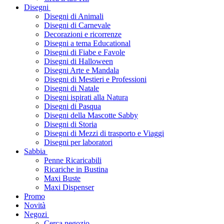
Disegni
Disegni di Animali
Disegni di Carnevale
Decorazioni e ricorrenze
Disegni a tema Educational
Disegni di Fiabe e Favole
Disegni di Halloween
Disegni Arte e Mandala
Disegni di Mestieri e Professioni
Disegni di Natale
Disegni ispirati alla Natura
Disegni di Pasqua
Disegni della Mascotte Sabby
Disegni di Storia
Disegni di Mezzi di trasporto e Viaggi
Disegni per laboratori
Sabbia
Penne Ricaricabili
Ricariche in Bustina
Maxi Buste
Maxi Dispenser
Promo
Novità
Negozi
Cerca negozio