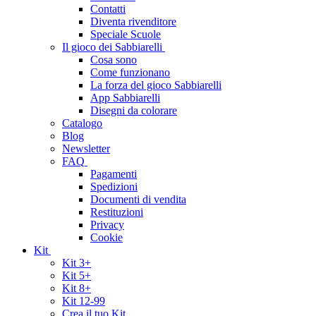
Contatti
Diventa rivenditore
Speciale Scuole
Il gioco dei Sabbiarelli
Cosa sono
Come funzionano
La forza del gioco Sabbiarelli
App Sabbiarelli
Disegni da colorare
Catalogo
Blog
Newsletter
FAQ
Pagamenti
Spedizioni
Documenti di vendita
Restituzioni
Privacy
Cookie
Kit
Kit 3+
Kit 5+
Kit 8+
Kit 12-99
Crea il tuo Kit