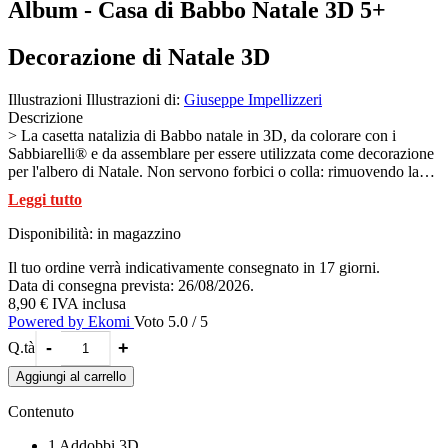
Album - Casa di Babbo Natale 3D 5+
Decorazione di Natale 3D
Illustrazioni
Illustrazioni di:
Giuseppe Impellizzeri
Descrizione
> La casetta natalizia di Babbo natale in 3D, da colorare con i
Sabbiarelli® e da assemblare per essere utilizzata come decorazione
per l'albero di Natale. Non servono forbici o colla: rimuovendo la
carta dai fogli rimane la superficie adesiva da colorare con le sabbie
Leggi tutto
Sabbiarelli® (sabbia non inclusa). La casa si compone assemblando
i moduli dei 5 fogli che si trovano nella confezione, seguendo le
Disponibilità:
in magazzino
istruzioni riportate sul foglio illustrativo.
Un addobbo speciale per rendere il Natale ancora più brillante!
Il tuo ordine verrà indicativamente consegnato in 17 giorni.
La casa di Natale fa parte della collana 3D Christmas Collection by
Data di consegna prevista: 26/08/2026.
Sabbiarelli®
8,90 €
IVA inclusa
Powered by Ekomi
Voto 5.0 / 5
-
+
Q.tà
Aggiungi al carrello
Contenuto
1 Addobbi 3D