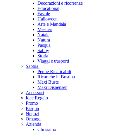
Decorazioni e ricorrenze
Educational
Favole
Halloween
Arte e Mandala
Mestieri
Natale
Natura
Pasqua
Sabby
Storia
Viaggi e trasporti
Sabbia
Penne Ricaricabili
Ricariche in Bustina
Maxi Buste
Maxi Dispenser
Accessori
Idee Regalo
Promo
Pasqua
Negozi
Omaggi
Azienda
Chi siamo