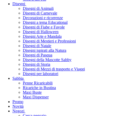
Disegni
Disegni di Animali
Disegni di Carnevale
Decorazioni e ricorrenze
Disegni a tema Educational
Disegni di Fiabe e Favole
Disegni di Halloween
Disegni Arte e Mandala
Disegni di Mestieri e Professioni
Disegni di Natale
Disegni ispirati alla Natura
Disegni di Pasqua
Disegni della Mascotte Sabby
Disegni di Storia
Disegni di Mezzi di trasporto e Viaggi
Disegni per laboratori
Sabbia
Penne Ricaricabili
Ricariche in Bustina
Maxi Buste
Maxi Dispenser
Promo
Novità
Negozi
Cerca negozio