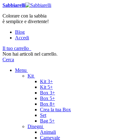
Sabbiarelli
Colorare con la sabbia
è semplice e divertente!
Blog
Accedi
Il tuo carrello
Non hai articoli nel carrello.
Cerca
Menu
Kit
Kit 3+
Kit 5+
Box 3+
Box 5+
Box 8+
Crea la tua Box
Set
Bag 5+
Disegni
Animali
Carnevale