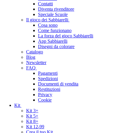
Contatti
Diventa rivenditore
Speciale Scuole
Il gioco dei Sabbiarelli
Cosa sono
Come funzionano
La forza del gioco Sabbiarelli
App Sabbiarelli
Disegni da colorare
Catalogo
Blog
Newsletter
FAQ
Pagamenti
Spedizioni
Documenti di vendita
Restituzioni
Privacy
Cookie
Kit
Kit 3+
Kit 5+
Kit 8+
Kit 12-99
Crea il tuo Kit