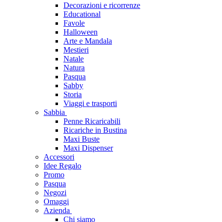
Decorazioni e ricorrenze
Educational
Favole
Halloween
Arte e Mandala
Mestieri
Natale
Natura
Pasqua
Sabby
Storia
Viaggi e trasporti
Sabbia
Penne Ricaricabili
Ricariche in Bustina
Maxi Buste
Maxi Dispenser
Accessori
Idee Regalo
Promo
Pasqua
Negozi
Omaggi
Azienda
Chi siamo