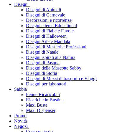
Disegni
Disegni di Animali
Disegni di Carnevale
Decorazioni e ricorrenze
Disegni a tema Educational
Disegni di Fiabe e Favole
Disegni di Halloween
Disegni Arte e Mandala
Disegni di Mestieri e Professioni
Disegni di Natale
Disegni ispirati alla Natura
Disegni di Pasqua
Disegni della Mascotte Sabby
Disegni di Storia
Disegni di Mezzi di trasporto e Viaggi
Disegni per laboratori
Sabbia
Penne Ricaricabili
Ricariche in Bustina
Maxi Buste
Maxi Dispenser
Promo
Novità
Negozi
Cerca negozio