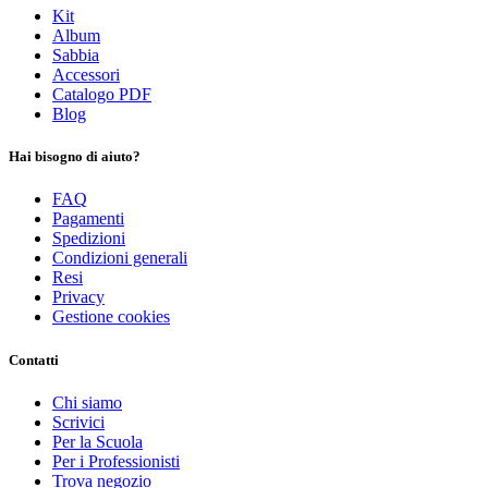
Kit
Album
Sabbia
Accessori
Catalogo PDF
Blog
Hai bisogno di aiuto?
FAQ
Pagamenti
Spedizioni
Condizioni generali
Resi
Privacy
Gestione cookies
Contatti
Chi siamo
Scrivici
Per la Scuola
Per i Professionisti
Trova negozio