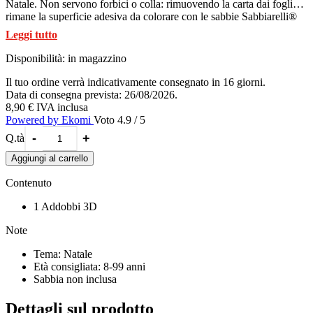
Natale. Non servono forbici o colla: rimuovendo la carta dai fogli
rimane la superficie adesiva da colorare con le sabbie Sabbiarelli®
(sabbia non inclusa). La palla si compone assemblando i moduli dei
Leggi tutto
5 fogli che si trovano nella confezione, seguendo le istruzioni
riportate sul foglio illustrativo. I temi della palla di Natale di questo
Disponibilità:
in magazzino
album sono Babbo Natale e il pupazzo di Neve. Nella confezione è
incluso l’anello per appendere la palla all’albero.
Il tuo ordine verrà indicativamente consegnato in 16 giorni.
Un addobbo speciale per rendere il Natale ancora più brillante!
Data di consegna prevista: 26/08/2026.
La palla di Natale fa parte della collana 3D Christmas Collection by
8,90 €
IVA inclusa
Sabbiarelli®
Powered by Ekomi
Voto 4.9 / 5
-
+
Q.tà
Aggiungi al carrello
Contenuto
1 Addobbi 3D
Note
Tema: Natale
Età consigliata: 8-99 anni
Sabbia non inclusa
Dettagli sul prodotto