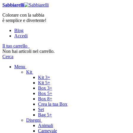
Sabbiarelli
Colorare con la sabbia
è semplice e divertente!
Blog
Accedi
Il tuo carrello
Non hai articoli nel carrello.
Cerca
Menu
Kit
Kit 3+
Kit 5+
Box 3+
Box 5+
Box 8+
Crea la tua Box
Set
Bag 5+
Disegni
Animali
Carnevale