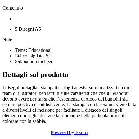
disegni e riformare le coppie! All'interno dell'album sono presenti le
istruzioni con gli esempi colore, ma ogni bambino è libero di
Contenuto
colorare scegliendo le tinte che preferisce, dando spazio al proprio
estro creativo.
Questo album è realizzato con il patrocinio gratuito
5 Disegni A5
dell'Associazione Famiglie SMA, l’associazione di genitori che dal
Note
2001 aiuta le famiglie dei bambini con SMA (Atrofia Muscolare
Spinale). Per ogni album venduto, 1 euro verrà devoluto a Famiglie
Tema: Educational
SMA, per aiutare l'associazione a sostenere la ricerca, affinché in
Età consigliata: 5 +
futuro la SMA faccia sempre meno paura.
Sabbia non inclusa
Dettagli sul prodotto
I disegni pretagliati stampati su fogli adesivi sono realizzati da un
team di illustratori ben istruiti sulle caratteristiche che gli elaborati
devono avere per far sì che l’esperienza di gioco dei bambini sia
sempre positiva e soddisfacente. La stampa con laseratura viene fatta
a diversi livelli di incisione per facilitare il distacco dei singoli
elementi dai fogli adesivi e la rimozione della pellicola prima di
colorare con la sabbia.
Powered by Ekomi