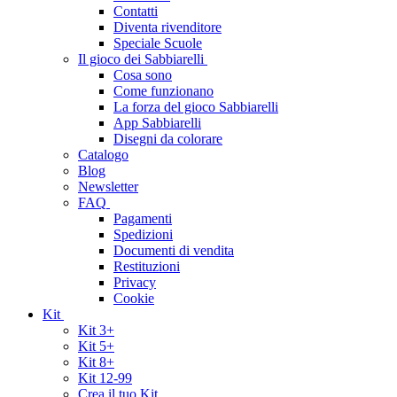
Contatti
Diventa rivenditore
Speciale Scuole
Il gioco dei Sabbiarelli
Cosa sono
Come funzionano
La forza del gioco Sabbiarelli
App Sabbiarelli
Disegni da colorare
Catalogo
Blog
Newsletter
FAQ
Pagamenti
Spedizioni
Documenti di vendita
Restituzioni
Privacy
Cookie
Kit
Kit 3+
Kit 5+
Kit 8+
Kit 12-99
Crea il tuo Kit