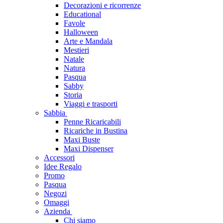
Decorazioni e ricorrenze
Educational
Favole
Halloween
Arte e Mandala
Mestieri
Natale
Natura
Pasqua
Sabby
Storia
Viaggi e trasporti
Sabbia
Penne Ricaricabili
Ricariche in Bustina
Maxi Buste
Maxi Dispenser
Accessori
Idee Regalo
Promo
Pasqua
Negozi
Omaggi
Azienda
Chi siamo