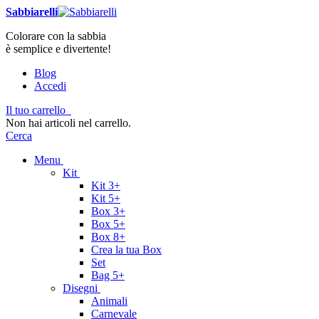
Sabbiarelli
Colorare con la sabbia
è semplice e divertente!
Blog
Accedi
Il tuo carrello
Non hai articoli nel carrello.
Cerca
Menu
Kit
Kit 3+
Kit 5+
Box 3+
Box 5+
Box 8+
Crea la tua Box
Set
Bag 5+
Disegni
Animali
Carnevale