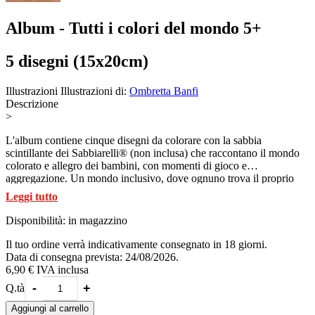
Album - Tutti i colori del mondo 5+
5 disegni (15x20cm)
Illustrazioni
Illustrazioni di:
Ombretta Banfi
Descrizione
>
L'album contiene cinque disegni da colorare con la sabbia
scintillante dei Sabbiarelli® (non inclusa) che raccontano il mondo
colorato e allegro dei bambini, con momenti di gioco e
aggregazione. Un mondo inclusivo, dove ognuno trova il proprio
spazio, in armonia con l’ambiente circostante, che sia in piedi o su
Leggi tutto
una sedia a rotelle. Per colorare i disegni con la sabbia non servono
né forbici, né colla: rimuovendo la carta dal disegno rimane la
Disponibilità:
in magazzino
superficie adesiva da colorare con le sabbie Sabbiarelli® (sabbia non
inclusa) I soggetti rappresentati sono: In classe - Lavoro di gruppo -
Il tuo ordine verrà indicativamente consegnato in 18 giorni.
Il basket - L'hockey - Il parco giochi . Una volta colorati con la
Data di consegna prevista: 24/08/2026.
sabbia, i disegni possono essere usati come cartoline per
6,90 €
IVA inclusa
accompagnare un messaggio o quadretti da appendere nella
-
+
Q.tà
cameretta, senza ulteriori trattamenti, perché la sabbia rimane
perfettamente incollata ai disegni. SI può anche giocare a mischiare i
Aggiungi al carrello