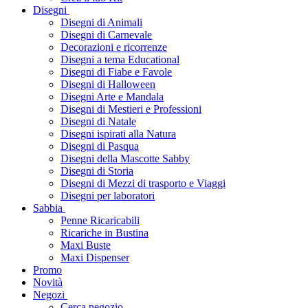
Disegni
Disegni di Animali
Disegni di Carnevale
Decorazioni e ricorrenze
Disegni a tema Educational
Disegni di Fiabe e Favole
Disegni di Halloween
Disegni Arte e Mandala
Disegni di Mestieri e Professioni
Disegni di Natale
Disegni ispirati alla Natura
Disegni di Pasqua
Disegni della Mascotte Sabby
Disegni di Storia
Disegni di Mezzi di trasporto e Viaggi
Disegni per laboratori
Sabbia
Penne Ricaricabili
Ricariche in Bustina
Maxi Buste
Maxi Dispenser
Promo
Novità
Negozi
Cerca negozio