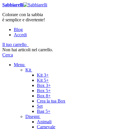
Sabbiarelli
Colorare con la sabbia
è semplice e divertente!
Blog
Accedi
Il tuo carrello
Non hai articoli nel carrello.
Cerca
Menu
Kit
Kit 3+
Kit 5+
Box 3+
Box 5+
Box 8+
Crea la tua Box
Set
Bag 5+
Disegni
Animali
Carnevale