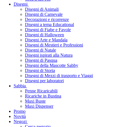
Disegni
Disegni di Animali
Disegni di Carnevale
Decorazioni e ricorrenze
Disegni a tema Educational
Disegni di Fiabe e Favole
Disegni di Halloween
Disegni Arte e Mandala
Disegni di Mestieri e Professioni
Disegni di Natale
Disegni ispirati alla Natura
Disegni di Pasqua
Disegni della Mascotte Sabby
Disegni di Storia
Disegni di Mezzi di trasporto e Viaggi
Disegni per laboratori
Sabbia
Penne Ricaricabili
Ricariche in Bustina
Maxi Buste
Maxi Dispenser
Promo
Novità
Negozi
Cerca negozio