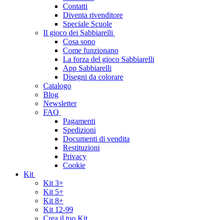
Contatti
Diventa rivenditore
Speciale Scuole
Il gioco dei Sabbiarelli
Cosa sono
Come funzionano
La forza del gioco Sabbiarelli
App Sabbiarelli
Disegni da colorare
Catalogo
Blog
Newsletter
FAQ
Pagamenti
Spedizioni
Documenti di vendita
Restituzioni
Privacy
Cookie
Kit
Kit 3+
Kit 5+
Kit 8+
Kit 12-99
Crea il tuo Kit