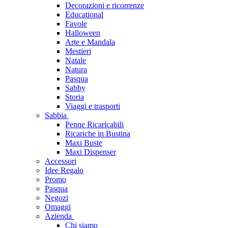
Decorazioni e ricorrenze
Educational
Favole
Halloween
Arte e Mandala
Mestieri
Natale
Natura
Pasqua
Sabby
Storia
Viaggi e trasporti
Sabbia
Penne Ricaricabili
Ricariche in Bustina
Maxi Buste
Maxi Dispenser
Accessori
Idee Regalo
Promo
Pasqua
Negozi
Omaggi
Azienda
Chi siamo