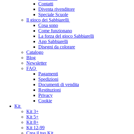
Contatti
Diventa rivenditore
Speciale Scuole
Il gioco dei Sabbiarelli
Cosa sono
Come funzionano
La forza del gioco Sabbiarelli
App Sabbiarelli
Disegni da colorare
Catalogo
Blog
Newsletter
FAQ
Pagamenti
Spedizioni
Documenti di vendita
Restituzioni
Privacy
Cookie
Kit
Kit 3+
Kit 5+
Kit 8+
Kit 12-99
Crea il tuo Kit