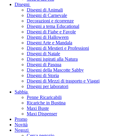
Disegni
Disegni di Animali
Disegni di Carnevale
Decorazioni e ricorrenze
Disegni a tema Educational
Disegni di Fiabe e Favole
Disegni di Halloween
Disegni Arte e Mandala
Disegni di Mestieri e Professioni
Disegni di Natale
Disegni ispirati alla Natura
Disegni di Pasqua
Disegni della Mascotte Sabby
Disegni di Storia
Disegni di Mezzi di trasporto e Viaggi
Disegni per laboratori
Sabbia
Penne Ricaricabili
Ricariche in Bustina
Maxi Buste
Maxi Dispenser
Promo
Novità
Negozi
Cerca negozio