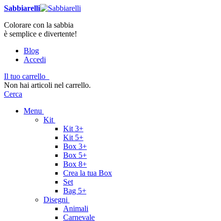
Sabbiarelli
Colorare con la sabbia
è semplice e divertente!
Blog
Accedi
Il tuo carrello
Non hai articoli nel carrello.
Cerca
Menu
Kit
Kit 3+
Kit 5+
Box 3+
Box 5+
Box 8+
Crea la tua Box
Set
Bag 5+
Disegni
Animali
Carnevale