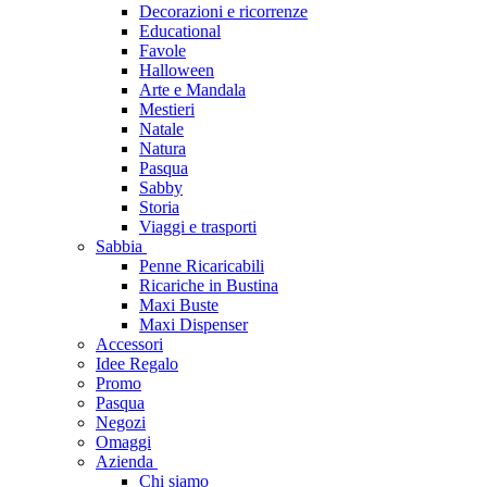
Decorazioni e ricorrenze
Educational
Favole
Halloween
Arte e Mandala
Mestieri
Natale
Natura
Pasqua
Sabby
Storia
Viaggi e trasporti
Sabbia
Penne Ricaricabili
Ricariche in Bustina
Maxi Buste
Maxi Dispenser
Accessori
Idee Regalo
Promo
Pasqua
Negozi
Omaggi
Azienda
Chi siamo