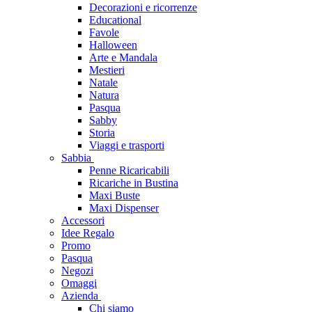
Decorazioni e ricorrenze
Educational
Favole
Halloween
Arte e Mandala
Mestieri
Natale
Natura
Pasqua
Sabby
Storia
Viaggi e trasporti
Sabbia
Penne Ricaricabili
Ricariche in Bustina
Maxi Buste
Maxi Dispenser
Accessori
Idee Regalo
Promo
Pasqua
Negozi
Omaggi
Azienda
Chi siamo