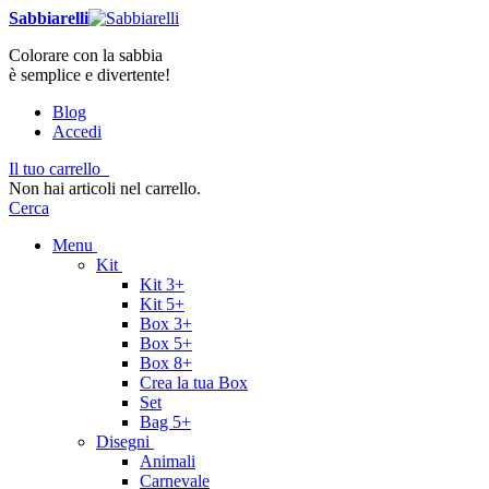
Sabbiarelli
Colorare con la sabbia
è semplice e divertente!
Blog
Accedi
Il tuo carrello
Non hai articoli nel carrello.
Cerca
Menu
Kit
Kit 3+
Kit 5+
Box 3+
Box 5+
Box 8+
Crea la tua Box
Set
Bag 5+
Disegni
Animali
Carnevale