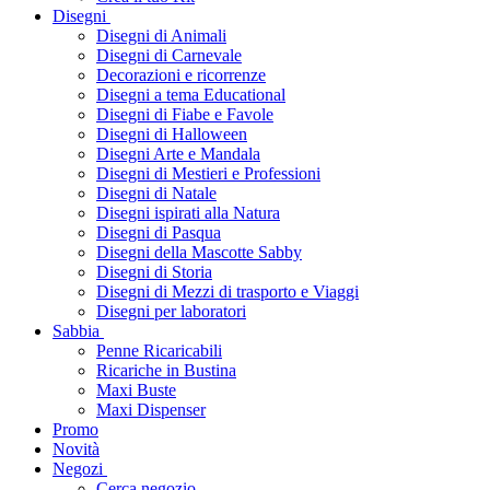
Disegni
Disegni di Animali
Disegni di Carnevale
Decorazioni e ricorrenze
Disegni a tema Educational
Disegni di Fiabe e Favole
Disegni di Halloween
Disegni Arte e Mandala
Disegni di Mestieri e Professioni
Disegni di Natale
Disegni ispirati alla Natura
Disegni di Pasqua
Disegni della Mascotte Sabby
Disegni di Storia
Disegni di Mezzi di trasporto e Viaggi
Disegni per laboratori
Sabbia
Penne Ricaricabili
Ricariche in Bustina
Maxi Buste
Maxi Dispenser
Promo
Novità
Negozi
Cerca negozio