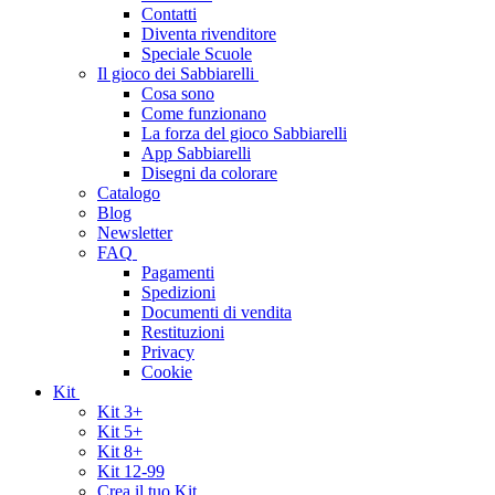
Contatti
Diventa rivenditore
Speciale Scuole
Il gioco dei Sabbiarelli
Cosa sono
Come funzionano
La forza del gioco Sabbiarelli
App Sabbiarelli
Disegni da colorare
Catalogo
Blog
Newsletter
FAQ
Pagamenti
Spedizioni
Documenti di vendita
Restituzioni
Privacy
Cookie
Kit
Kit 3+
Kit 5+
Kit 8+
Kit 12-99
Crea il tuo Kit