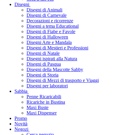
Disegni
Disegni di Animali
Disegni di Carnevale
Decorazioni e ricorrenze
Disegni a tema Educational
Disegni di Fiabe e Favole
Disegni di Halloween
Disegni Arte e Mandala
Disegni di Mestieri e Professioni
Disegni di Natale
Disegni ispirati alla Natura
Disegni di Pasqua
Disegni della Mascotte Sabby
Disegni di Storia
Disegni di Mezzi di trasporto e Viaggi
Disegni per laboratori
Sabbia
Penne Ricaricabili
Ricariche in Bustina
Maxi Buste
Maxi Dispenser
Promo
Novità
Negozi
Cerca negozio