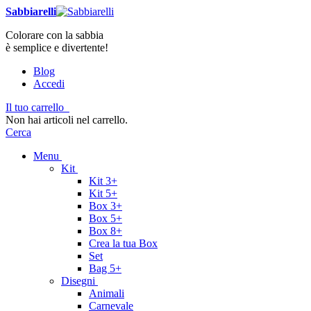
Sabbiarelli
Colorare con la sabbia
è semplice e divertente!
Blog
Accedi
Il tuo carrello
Non hai articoli nel carrello.
Cerca
Menu
Kit
Kit 3+
Kit 5+
Box 3+
Box 5+
Box 8+
Crea la tua Box
Set
Bag 5+
Disegni
Animali
Carnevale