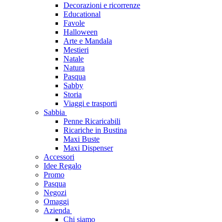
Decorazioni e ricorrenze
Educational
Favole
Halloween
Arte e Mandala
Mestieri
Natale
Natura
Pasqua
Sabby
Storia
Viaggi e trasporti
Sabbia
Penne Ricaricabili
Ricariche in Bustina
Maxi Buste
Maxi Dispenser
Accessori
Idee Regalo
Promo
Pasqua
Negozi
Omaggi
Azienda
Chi siamo