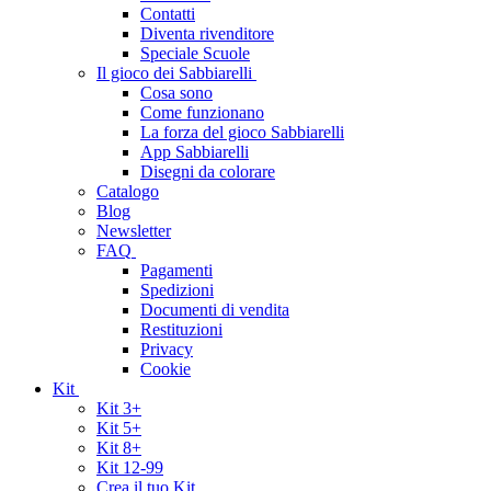
Contatti
Diventa rivenditore
Speciale Scuole
Il gioco dei Sabbiarelli
Cosa sono
Come funzionano
La forza del gioco Sabbiarelli
App Sabbiarelli
Disegni da colorare
Catalogo
Blog
Newsletter
FAQ
Pagamenti
Spedizioni
Documenti di vendita
Restituzioni
Privacy
Cookie
Kit
Kit 3+
Kit 5+
Kit 8+
Kit 12-99
Crea il tuo Kit