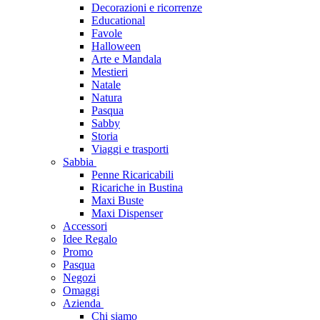
Decorazioni e ricorrenze
Educational
Favole
Halloween
Arte e Mandala
Mestieri
Natale
Natura
Pasqua
Sabby
Storia
Viaggi e trasporti
Sabbia
Penne Ricaricabili
Ricariche in Bustina
Maxi Buste
Maxi Dispenser
Accessori
Idee Regalo
Promo
Pasqua
Negozi
Omaggi
Azienda
Chi siamo