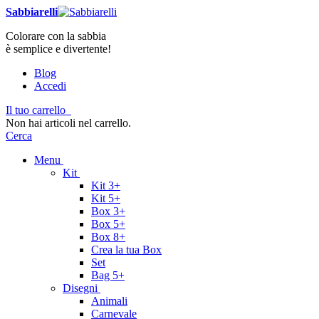
Sabbiarelli
Colorare con la sabbia
è semplice e divertente!
Blog
Accedi
Il tuo carrello
Non hai articoli nel carrello.
Cerca
Menu
Kit
Kit 3+
Kit 5+
Box 3+
Box 5+
Box 8+
Crea la tua Box
Set
Bag 5+
Disegni
Animali
Carnevale