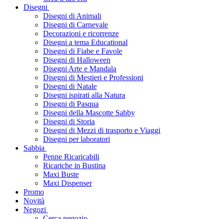
Disegni
Disegni di Animali
Disegni di Carnevale
Decorazioni e ricorrenze
Disegni a tema Educational
Disegni di Fiabe e Favole
Disegni di Halloween
Disegni Arte e Mandala
Disegni di Mestieri e Professioni
Disegni di Natale
Disegni ispirati alla Natura
Disegni di Pasqua
Disegni della Mascotte Sabby
Disegni di Storia
Disegni di Mezzi di trasporto e Viaggi
Disegni per laboratori
Sabbia
Penne Ricaricabili
Ricariche in Bustina
Maxi Buste
Maxi Dispenser
Promo
Novità
Negozi
Cerca negozio