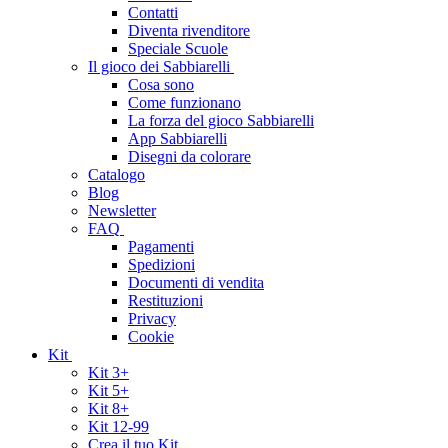
Contatti
Diventa rivenditore
Speciale Scuole
Il gioco dei Sabbiarelli
Cosa sono
Come funzionano
La forza del gioco Sabbiarelli
App Sabbiarelli
Disegni da colorare
Catalogo
Blog
Newsletter
FAQ
Pagamenti
Spedizioni
Documenti di vendita
Restituzioni
Privacy
Cookie
Kit
Kit 3+
Kit 5+
Kit 8+
Kit 12-99
Crea il tuo Kit