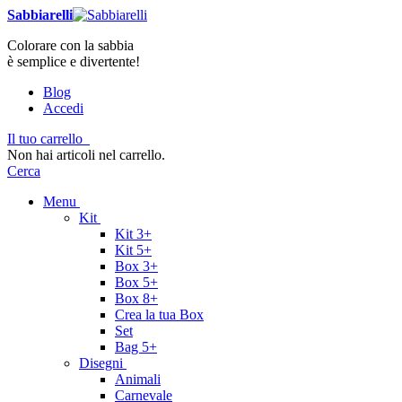
Sabbiarelli
Colorare con la sabbia
è semplice e divertente!
Blog
Accedi
Il tuo carrello
Non hai articoli nel carrello.
Cerca
Menu
Kit
Kit 3+
Kit 5+
Box 3+
Box 5+
Box 8+
Crea la tua Box
Set
Bag 5+
Disegni
Animali
Carnevale