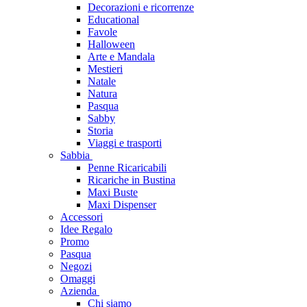
Decorazioni e ricorrenze
Educational
Favole
Halloween
Arte e Mandala
Mestieri
Natale
Natura
Pasqua
Sabby
Storia
Viaggi e trasporti
Sabbia
Penne Ricaricabili
Ricariche in Bustina
Maxi Buste
Maxi Dispenser
Accessori
Idee Regalo
Promo
Pasqua
Negozi
Omaggi
Azienda
Chi siamo