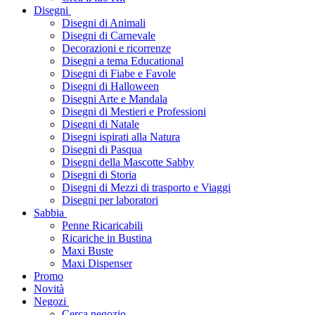
Disegni
Disegni di Animali
Disegni di Carnevale
Decorazioni e ricorrenze
Disegni a tema Educational
Disegni di Fiabe e Favole
Disegni di Halloween
Disegni Arte e Mandala
Disegni di Mestieri e Professioni
Disegni di Natale
Disegni ispirati alla Natura
Disegni di Pasqua
Disegni della Mascotte Sabby
Disegni di Storia
Disegni di Mezzi di trasporto e Viaggi
Disegni per laboratori
Sabbia
Penne Ricaricabili
Ricariche in Bustina
Maxi Buste
Maxi Dispenser
Promo
Novità
Negozi
Cerca negozio