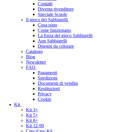
Contatti
Diventa rivenditore
Speciale Scuole
Il gioco dei Sabbiarelli
Cosa sono
Come funzionano
La forza del gioco Sabbiarelli
App Sabbiarelli
Disegni da colorare
Catalogo
Blog
Newsletter
FAQ
Pagamenti
Spedizioni
Documenti di vendita
Restituzioni
Privacy
Cookie
Kit
Kit 3+
Kit 5+
Kit 8+
Kit 12-99
Crea il tuo Kit