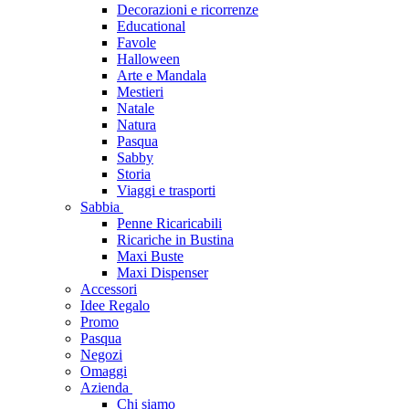
Decorazioni e ricorrenze
Educational
Favole
Halloween
Arte e Mandala
Mestieri
Natale
Natura
Pasqua
Sabby
Storia
Viaggi e trasporti
Sabbia
Penne Ricaricabili
Ricariche in Bustina
Maxi Buste
Maxi Dispenser
Accessori
Idee Regalo
Promo
Pasqua
Negozi
Omaggi
Azienda
Chi siamo