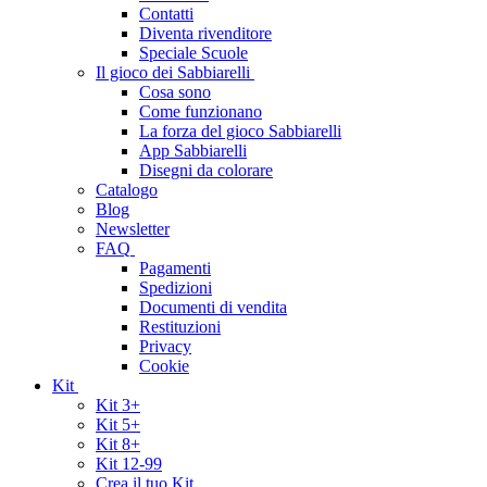
Contatti
Diventa rivenditore
Speciale Scuole
Il gioco dei Sabbiarelli
Cosa sono
Come funzionano
La forza del gioco Sabbiarelli
App Sabbiarelli
Disegni da colorare
Catalogo
Blog
Newsletter
FAQ
Pagamenti
Spedizioni
Documenti di vendita
Restituzioni
Privacy
Cookie
Kit
Kit 3+
Kit 5+
Kit 8+
Kit 12-99
Crea il tuo Kit