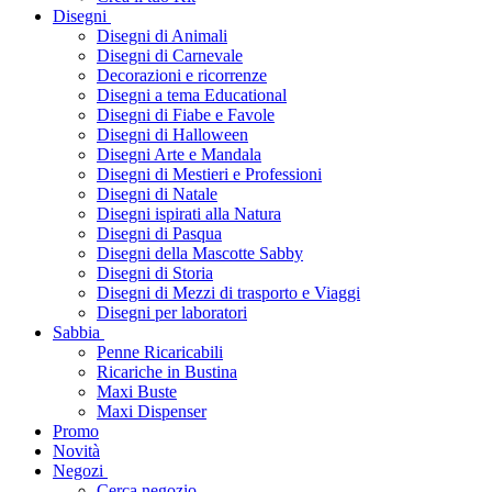
Disegni
Disegni di Animali
Disegni di Carnevale
Decorazioni e ricorrenze
Disegni a tema Educational
Disegni di Fiabe e Favole
Disegni di Halloween
Disegni Arte e Mandala
Disegni di Mestieri e Professioni
Disegni di Natale
Disegni ispirati alla Natura
Disegni di Pasqua
Disegni della Mascotte Sabby
Disegni di Storia
Disegni di Mezzi di trasporto e Viaggi
Disegni per laboratori
Sabbia
Penne Ricaricabili
Ricariche in Bustina
Maxi Buste
Maxi Dispenser
Promo
Novità
Negozi
Cerca negozio