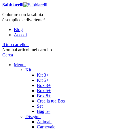
Sabbiarelli
Colorare con la sabbia
è semplice e divertente!
Blog
Accedi
Il tuo carrello
Non hai articoli nel carrello.
Cerca
Menu
Kit
Kit 3+
Kit 5+
Box 3+
Box 5+
Box 8+
Crea la tua Box
Set
Bag 5+
Disegni
Animali
Carnevale