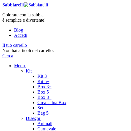
Sabbiarelli
Colorare con la sabbia
è semplice e divertente!
Blog
Accedi
Il tuo carrello
Non hai articoli nel carrello.
Cerca
Menu
Kit
Kit 3+
Kit 5+
Box 3+
Box 5+
Box 8+
Crea la tua Box
Set
Bag 5+
Disegni
Animali
Carnevale