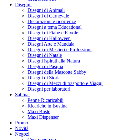
Disegni
Disegni di Animali
Disegni di Carnevale
Decorazioni e ricorrenze
Disegni a tema Educational
Disegni di Fiabe e Favole
Disegni di Halloween
Disegni Arte e Mandala
Disegni di Mestieri e Professioni
Disegni di Natale
Disegni ispirati alla Natura
Disegni di Pasqua
Disegni della Mascotte Sabby
Disegni di Storia
Disegni di Mezzi di trasporto e Viaggi
Disegni per laboratori
Sabbia
Penne Ricaricabili
Ricariche in Bustina
Maxi Buste
Maxi Dispenser
Promo
Novità
Negozi
Cerca negozio