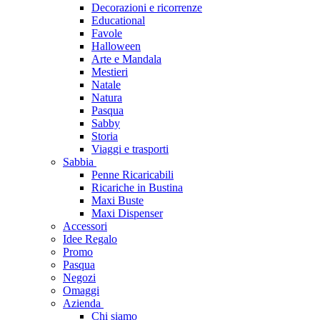
Decorazioni e ricorrenze
Educational
Favole
Halloween
Arte e Mandala
Mestieri
Natale
Natura
Pasqua
Sabby
Storia
Viaggi e trasporti
Sabbia
Penne Ricaricabili
Ricariche in Bustina
Maxi Buste
Maxi Dispenser
Accessori
Idee Regalo
Promo
Pasqua
Negozi
Omaggi
Azienda
Chi siamo