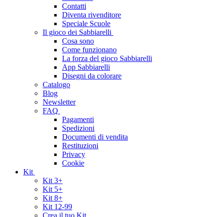
Contatti
Diventa rivenditore
Speciale Scuole
Il gioco dei Sabbiarelli
Cosa sono
Come funzionano
La forza del gioco Sabbiarelli
App Sabbiarelli
Disegni da colorare
Catalogo
Blog
Newsletter
FAQ
Pagamenti
Spedizioni
Documenti di vendita
Restituzioni
Privacy
Cookie
Kit
Kit 3+
Kit 5+
Kit 8+
Kit 12-99
Crea il tuo Kit