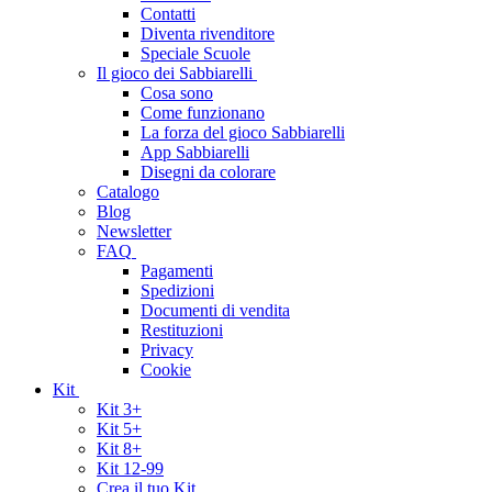
Contatti
Diventa rivenditore
Speciale Scuole
Il gioco dei Sabbiarelli
Cosa sono
Come funzionano
La forza del gioco Sabbiarelli
App Sabbiarelli
Disegni da colorare
Catalogo
Blog
Newsletter
FAQ
Pagamenti
Spedizioni
Documenti di vendita
Restituzioni
Privacy
Cookie
Kit
Kit 3+
Kit 5+
Kit 8+
Kit 12-99
Crea il tuo Kit