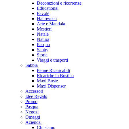
Decorazioni e ricorrenze
Educational
Favole
Halloween
Arte e Mandala
Mestieri
Natale
Natura
Pasqua
Sabby
Storia
Viaggi e trasporti
Sabbia
Penne Ricaricabili
Ricariche in Bustina
Maxi Buste
Maxi Dispenser
Accessori
Idee Regalo
Promo
Pasqua
Negozi
Omaggi
Azienda
Chi siamo