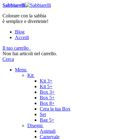
Sabbiarelli
Colorare con la sabbia
è semplice e divertente!
Blog
Accedi
Il tuo carrello
Non hai articoli nel carrello.
Cerca
Menu
Kit
Kit 3+
Kit 5+
Box 3+
Box 5+
Box 8+
Crea la tua Box
Set
Bag 5+
Disegni
Animali
Carnevale