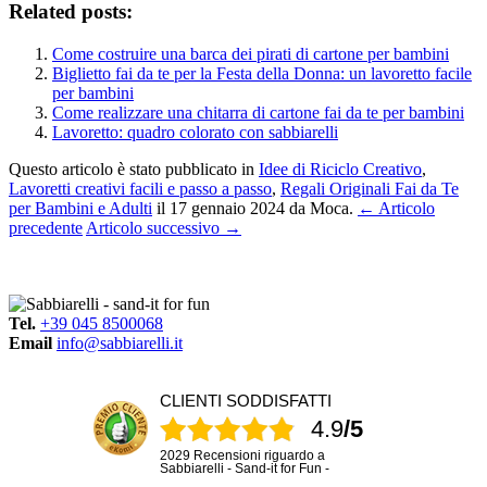
Related posts:
Come costruire una barca dei pirati di cartone per bambini
Biglietto fai da te per la Festa della Donna: un lavoretto facile
per bambini
Come realizzare una chitarra di cartone fai da te per bambini
Lavoretto: quadro colorato con sabbiarelli
Questo articolo è stato pubblicato in
Idee di Riciclo Creativo
,
Lavoretti creativi facili e passo a passo
,
Regali Originali Fai da Te
per Bambini e Adulti
il 17 gennaio 2024
da Moca
.
← Articolo
precedente
Articolo successivo →
Tel.
+39 045 8500068
Email
info@sabbiarelli.it
CLIENTI SODDISFATTI
4.9
/5
2029 Recensioni riguardo a
Sabbiarelli - Sand-it for Fun -