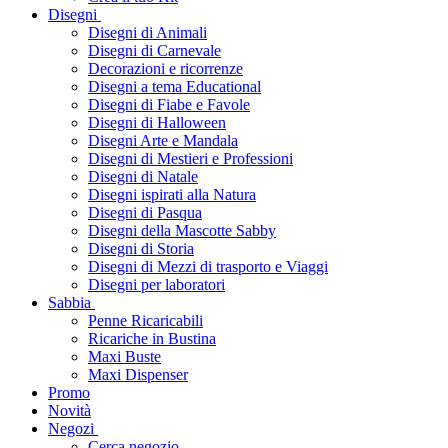
Disegni
Disegni di Animali
Disegni di Carnevale
Decorazioni e ricorrenze
Disegni a tema Educational
Disegni di Fiabe e Favole
Disegni di Halloween
Disegni Arte e Mandala
Disegni di Mestieri e Professioni
Disegni di Natale
Disegni ispirati alla Natura
Disegni di Pasqua
Disegni della Mascotte Sabby
Disegni di Storia
Disegni di Mezzi di trasporto e Viaggi
Disegni per laboratori
Sabbia
Penne Ricaricabili
Ricariche in Bustina
Maxi Buste
Maxi Dispenser
Promo
Novità
Negozi
Cerca negozio