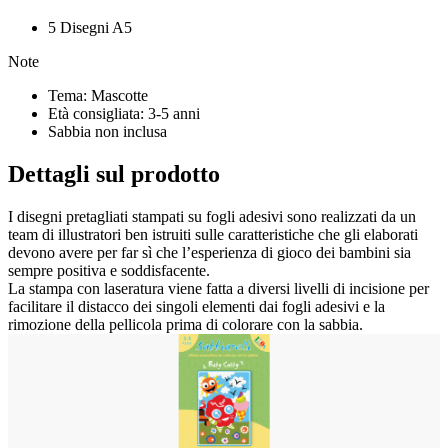
anni Sabbiarelli Baby, che nella impostazione grafica dei soggetti
tiene conto delle effettive competenze manuali dei più piccoli, per
5 Disegni A5
permettere loro di avere una esperienza di gioco stimolante ed
appagante.
Note
Tema: Mascotte
Età consigliata: 3-5 anni
Sabbia non inclusa
Dettagli sul prodotto
I disegni pretagliati stampati su fogli adesivi sono realizzati da un
team di illustratori ben istruiti sulle caratteristiche che gli elaborati
devono avere per far sì che l’esperienza di gioco dei bambini sia
sempre positiva e soddisfacente.
La stampa con laseratura viene fatta a diversi livelli di incisione per
facilitare il distacco dei singoli elementi dai fogli adesivi e la
rimozione della pellicola prima di colorare con la sabbia.