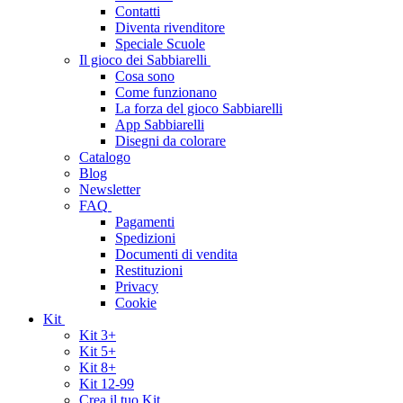
Contatti
Diventa rivenditore
Speciale Scuole
Il gioco dei Sabbiarelli
Cosa sono
Come funzionano
La forza del gioco Sabbiarelli
App Sabbiarelli
Disegni da colorare
Catalogo
Blog
Newsletter
FAQ
Pagamenti
Spedizioni
Documenti di vendita
Restituzioni
Privacy
Cookie
Kit
Kit 3+
Kit 5+
Kit 8+
Kit 12-99
Crea il tuo Kit