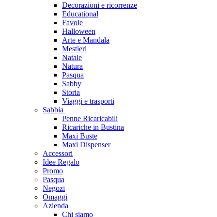
Decorazioni e ricorrenze
Educational
Favole
Halloween
Arte e Mandala
Mestieri
Natale
Natura
Pasqua
Sabby
Storia
Viaggi e trasporti
Sabbia
Penne Ricaricabili
Ricariche in Bustina
Maxi Buste
Maxi Dispenser
Accessori
Idee Regalo
Promo
Pasqua
Negozi
Omaggi
Azienda
Chi siamo