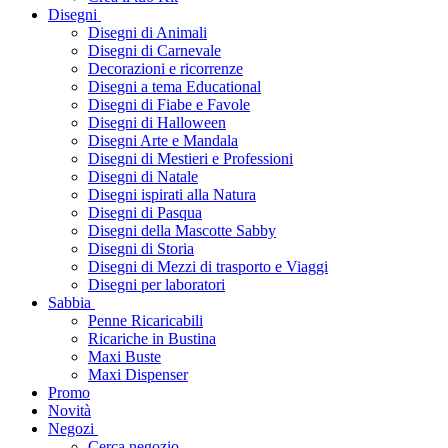
Disegni
Disegni di Animali
Disegni di Carnevale
Decorazioni e ricorrenze
Disegni a tema Educational
Disegni di Fiabe e Favole
Disegni di Halloween
Disegni Arte e Mandala
Disegni di Mestieri e Professioni
Disegni di Natale
Disegni ispirati alla Natura
Disegni di Pasqua
Disegni della Mascotte Sabby
Disegni di Storia
Disegni di Mezzi di trasporto e Viaggi
Disegni per laboratori
Sabbia
Penne Ricaricabili
Ricariche in Bustina
Maxi Buste
Maxi Dispenser
Promo
Novità
Negozi
Cerca negozio