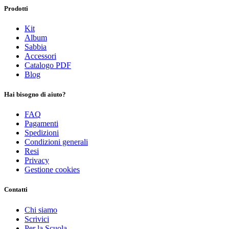
Prodotti
Kit
Album
Sabbia
Accessori
Catalogo PDF
Blog
Hai bisogno di aiuto?
FAQ
Pagamenti
Spedizioni
Condizioni generali
Resi
Privacy
Gestione cookies
Contatti
Chi siamo
Scrivici
Per la Scuola