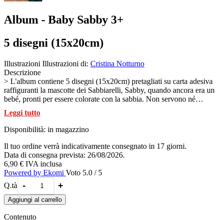
Album - Baby Sabby 3+
5 disegni (15x20cm)
Illustrazioni
Illustrazioni di:
Cristina Notturno
Descrizione
> L'album contiene 5 disegni (15x20cm) pretagliati su carta adesiva
raffiguranti la mascotte dei Sabbiarelli, Sabby, quando ancora era un
bebé, pronti per essere colorate con la sabbia. Non servono né
forbici, né colla: rimuovendo la carta dal disegno rimane la
Leggi tutto
superficie adesiva da colorare con le sabbie Sabbiarelli® (sabbia non
inclusa)
Disponibilità:
in magazzino
I soggetti rappresentati sono: Sabby al mare - Sabby al parco -
Sabby artista - Sabby sull'altalena - Sabby skater
Il tuo ordine verrà indicativamente consegnato in 17 giorni.
Una volta colorati con la sabbia, i disegni possono essere usati come
Data di consegna prevista: 26/08/2026.
cartoline per accompagnare un messaggio o quadretti da appendere
6,90 €
IVA inclusa
nella cameretta, senza ulteriori trattamenti. La sabbia infatti rimane
Powered by Ekomi
Voto 5.0 / 5
perfettamente incollata ai disegni.
-
+
Q.tà
All'interno dell'album sono presenti le istruzioni con gli esempi
colore, ma ogni bambino é libero di colorare scegliendo le tinte che
Aggiungi al carrello
preferisce, dando spazio al proprio estro creativo.
I disegni di questo album appartengono alla linea per bambini da 3-5
Contenuto