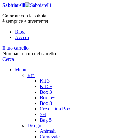
Sabbiarelli
Colorare con la sabbia
è semplice e divertente!
Blog
Accedi
Il tuo carrello
Non hai articoli nel carrello.
Cerca
Menu
Kit
Kit 3+
Kit 5+
Box 3+
Box 5+
Box 8+
Crea la tua Box
Set
Bag 5+
Disegni
Animali
Carnevale