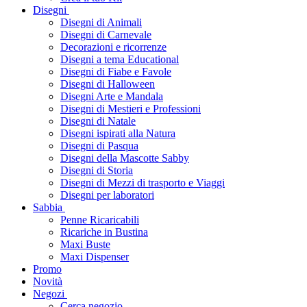
Disegni
Disegni di Animali
Disegni di Carnevale
Decorazioni e ricorrenze
Disegni a tema Educational
Disegni di Fiabe e Favole
Disegni di Halloween
Disegni Arte e Mandala
Disegni di Mestieri e Professioni
Disegni di Natale
Disegni ispirati alla Natura
Disegni di Pasqua
Disegni della Mascotte Sabby
Disegni di Storia
Disegni di Mezzi di trasporto e Viaggi
Disegni per laboratori
Sabbia
Penne Ricaricabili
Ricariche in Bustina
Maxi Buste
Maxi Dispenser
Promo
Novità
Negozi
Cerca negozio