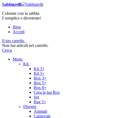
Sabbiarelli
Colorare con la sabbia
è semplice e divertente!
Blog
Accedi
Il tuo carrello
Non hai articoli nel carrello.
Cerca
Menu
Kit
Kit 3+
Kit 5+
Box 3+
Box 5+
Box 8+
Crea la tua Box
Set
Bag 5+
Disegni
Animali
Carnevale