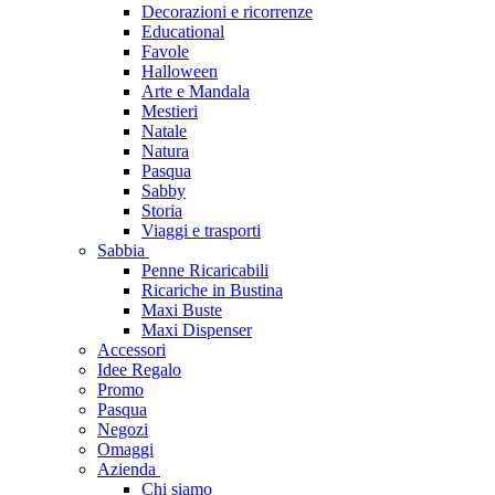
Decorazioni e ricorrenze
Educational
Favole
Halloween
Arte e Mandala
Mestieri
Natale
Natura
Pasqua
Sabby
Storia
Viaggi e trasporti
Sabbia
Penne Ricaricabili
Ricariche in Bustina
Maxi Buste
Maxi Dispenser
Accessori
Idee Regalo
Promo
Pasqua
Negozi
Omaggi
Azienda
Chi siamo