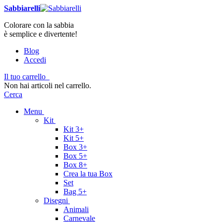
Sabbiarelli
Colorare con la sabbia
è semplice e divertente!
Blog
Accedi
Il tuo carrello
Non hai articoli nel carrello.
Cerca
Menu
Kit
Kit 3+
Kit 5+
Box 3+
Box 5+
Box 8+
Crea la tua Box
Set
Bag 5+
Disegni
Animali
Carnevale