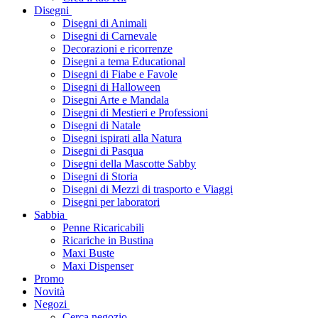
Disegni
Disegni di Animali
Disegni di Carnevale
Decorazioni e ricorrenze
Disegni a tema Educational
Disegni di Fiabe e Favole
Disegni di Halloween
Disegni Arte e Mandala
Disegni di Mestieri e Professioni
Disegni di Natale
Disegni ispirati alla Natura
Disegni di Pasqua
Disegni della Mascotte Sabby
Disegni di Storia
Disegni di Mezzi di trasporto e Viaggi
Disegni per laboratori
Sabbia
Penne Ricaricabili
Ricariche in Bustina
Maxi Buste
Maxi Dispenser
Promo
Novità
Negozi
Cerca negozio