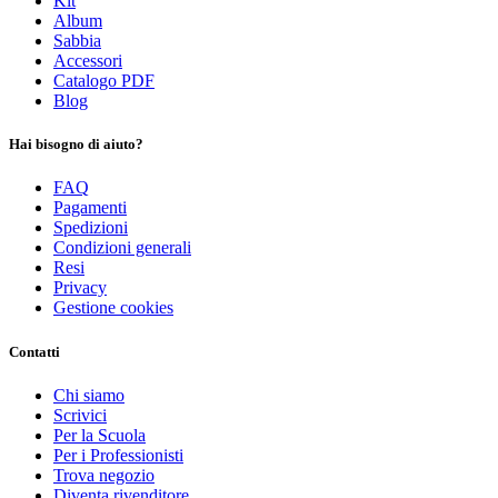
Kit
Album
Sabbia
Accessori
Catalogo PDF
Blog
Hai bisogno di aiuto?
FAQ
Pagamenti
Spedizioni
Condizioni generali
Resi
Privacy
Gestione cookies
Contatti
Chi siamo
Scrivici
Per la Scuola
Per i Professionisti
Trova negozio
Diventa rivenditore