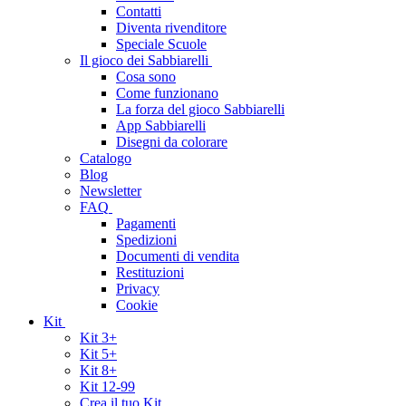
Contatti
Diventa rivenditore
Speciale Scuole
Il gioco dei Sabbiarelli
Cosa sono
Come funzionano
La forza del gioco Sabbiarelli
App Sabbiarelli
Disegni da colorare
Catalogo
Blog
Newsletter
FAQ
Pagamenti
Spedizioni
Documenti di vendita
Restituzioni
Privacy
Cookie
Kit
Kit 3+
Kit 5+
Kit 8+
Kit 12-99
Crea il tuo Kit