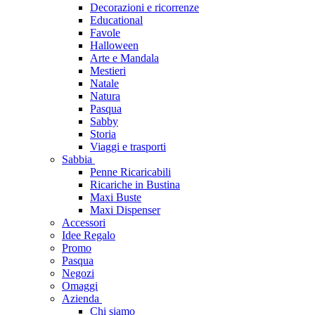
Decorazioni e ricorrenze
Educational
Favole
Halloween
Arte e Mandala
Mestieri
Natale
Natura
Pasqua
Sabby
Storia
Viaggi e trasporti
Sabbia
Penne Ricaricabili
Ricariche in Bustina
Maxi Buste
Maxi Dispenser
Accessori
Idee Regalo
Promo
Pasqua
Negozi
Omaggi
Azienda
Chi siamo