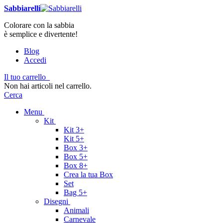
Sabbiarelli
Colorare con la sabbia
è semplice e divertente!
Blog
Accedi
Il tuo carrello
Non hai articoli nel carrello.
Cerca
Menu
Kit
Kit 3+
Kit 5+
Box 3+
Box 5+
Box 8+
Crea la tua Box
Set
Bag 5+
Disegni
Animali
Carnevale