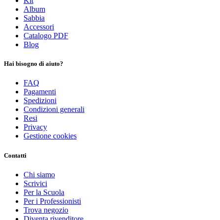
Kit
Album
Sabbia
Accessori
Catalogo PDF
Blog
Hai bisogno di aiuto?
FAQ
Pagamenti
Spedizioni
Condizioni generali
Resi
Privacy
Gestione cookies
Contatti
Chi siamo
Scrivici
Per la Scuola
Per i Professionisti
Trova negozio
Diventa rivenditore