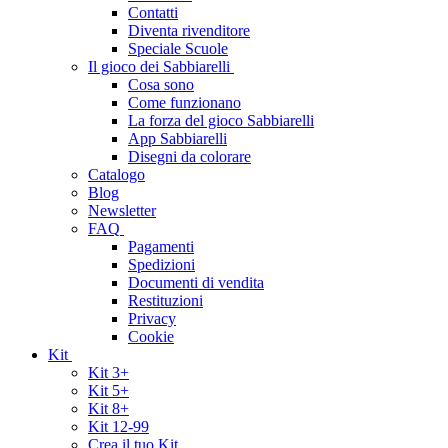
Contatti
Diventa rivenditore
Speciale Scuole
Il gioco dei Sabbiarelli
Cosa sono
Come funzionano
La forza del gioco Sabbiarelli
App Sabbiarelli
Disegni da colorare
Catalogo
Blog
Newsletter
FAQ
Pagamenti
Spedizioni
Documenti di vendita
Restituzioni
Privacy
Cookie
Kit
Kit 3+
Kit 5+
Kit 8+
Kit 12-99
Crea il tuo Kit