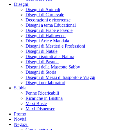
Disegni
Disegni di Animali
Disegni di Carnevale
Decorazioni e ricorrenze
Disegni a tema Educational
Disegni di Fiabe e Favole
Disegni di Halloween
Disegni Arte e Mandala
Disegni di Mestieri e Professioni
Disegni di Natale
Disegni ispirati alla Natura
Disegni di Pasqua
Disegni della Mascotte Sabby
Disegni di Storia
Disegni di Mezzi di trasporto e Viaggi
Disegni per laboratori
Sabbia
Penne Ricaricabili
Ricariche in Bustina
Maxi Buste
Maxi Dispenser
Promo
Novità
Negozi
Cerca negozio