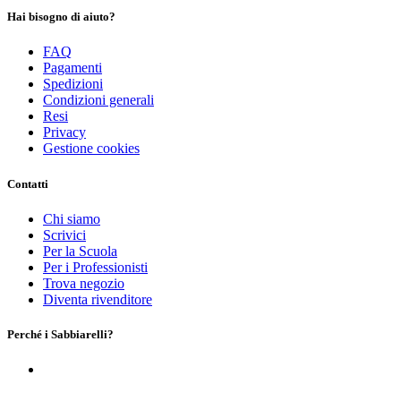
Hai bisogno di aiuto?
FAQ
Pagamenti
Spedizioni
Condizioni generali
Resi
Privacy
Gestione cookies
Contatti
Chi siamo
Scrivici
Per la Scuola
Per i Professionisti
Trova negozio
Diventa rivenditore
Perché i Sabbiarelli?