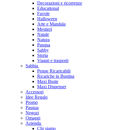
Decorazioni e ricorrenze
Educational
Favole
Halloween
Arte e Mandala
Mestieri
Natale
Natura
Pasqua
Sabby
Storia
Viaggi e trasporti
Sabbia
Penne Ricaricabili
Ricariche in Bustina
Maxi Buste
Maxi Dispenser
Accessori
Idee Regalo
Promo
Pasqua
Negozi
Omaggi
Azienda
Chi siamo