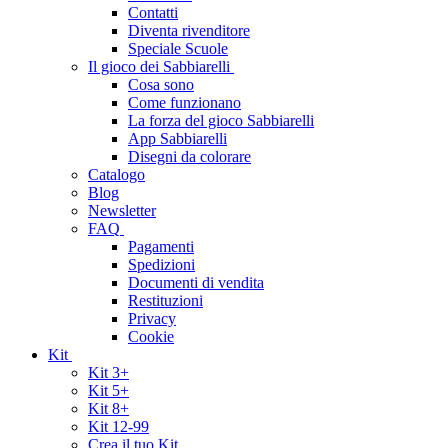
Contatti
Diventa rivenditore
Speciale Scuole
Il gioco dei Sabbiarelli
Cosa sono
Come funzionano
La forza del gioco Sabbiarelli
App Sabbiarelli
Disegni da colorare
Catalogo
Blog
Newsletter
FAQ
Pagamenti
Spedizioni
Documenti di vendita
Restituzioni
Privacy
Cookie
Kit
Kit 3+
Kit 5+
Kit 8+
Kit 12-99
Crea il tuo Kit