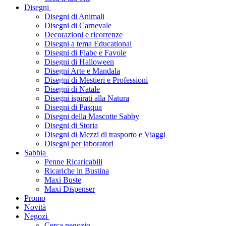
Disegni
Disegni di Animali
Disegni di Carnevale
Decorazioni e ricorrenze
Disegni a tema Educational
Disegni di Fiabe e Favole
Disegni di Halloween
Disegni Arte e Mandala
Disegni di Mestieri e Professioni
Disegni di Natale
Disegni ispirati alla Natura
Disegni di Pasqua
Disegni della Mascotte Sabby
Disegni di Storia
Disegni di Mezzi di trasporto e Viaggi
Disegni per laboratori
Sabbia
Penne Ricaricabili
Ricariche in Bustina
Maxi Buste
Maxi Dispenser
Promo
Novità
Negozi
Cerca negozio