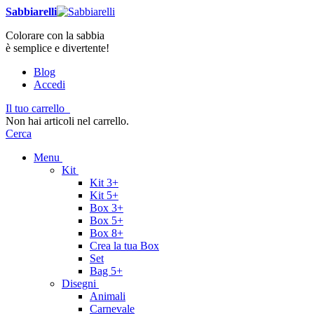
Sabbiarelli
Colorare con la sabbia
è semplice e divertente!
Blog
Accedi
Il tuo carrello
Non hai articoli nel carrello.
Cerca
Menu
Kit
Kit 3+
Kit 5+
Box 3+
Box 5+
Box 8+
Crea la tua Box
Set
Bag 5+
Disegni
Animali
Carnevale