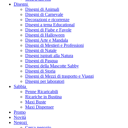
Disegni
Disegni di Animali
Disegni di Carnevale
Decorazioni e ricorrenze
Disegni a tema Educational
Disegni di Fiabe e Favole
Disegni di Halloween
Disegni Arte e Mandala
Disegni di Mestieri e Professioni
Disegni di Natale
Disegni ispirati alla Natura
Disegni di Pasqua
Disegni della Mascotte Sabby
Disegni di Storia
Disegni di Mezzi di trasporto e Viaggi
Disegni per laboratori
Sabbia
Penne Ricaricabili
Ricariche in Bustina
Maxi Buste
Maxi Dispenser
Promo
Novità
Negozi
Cerca negozio