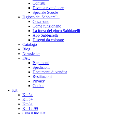
Contatti
Diventa rivenditore
Speciale Scuole
Il gioco dei Sabbiarelli
Cosa sono
Come funzionano
La forza del gioco Sabbiarelli
App Sabbiarelli
Disegni da colorare
Catalogo
Blog
Newsletter
FAQ
Pagamenti
Spedizioni
Documenti di vendita
Restituzioni
Privacy
Cookie
Kit
Kit 3+
Kit 5+
Kit 8+
Kit 12-99
Crea il tuo Kit