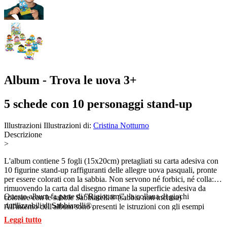
Album - Trova le uova 3+
5 schede con 10 personaggi stand-up
Illustrazioni
Illustrazioni di:
Cristina Notturno
Descrizione
>
L'album contiene 5 fogli (15x20cm) pretagliati su carta adesiva con
10 figurine stand-up raffiguranti delle allegre uova pasquali, pronte
per essere colorati con la sabbia. Non servono né forbici, né colla:
rimuovendo la carta dal disegno rimane la superficie adesiva da
Questo album fa parte di "Rigiocami", la collana di giochi
colorare con le sabbie Sabbiarelli® (sabbia non inclusa)
riutilizzabili di Sabbiarelli®.
All'interno dell'album sono presenti le istruzioni con gli esempi
colore, ma ogni bambino é libero di colorare scegliendo le tinte che
Leggi tutto
preferisce, dando spazio al proprio estro creativo.