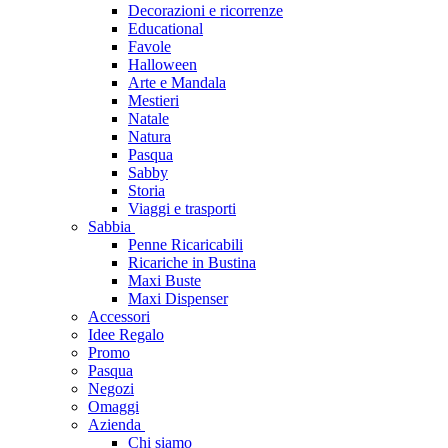
Decorazioni e ricorrenze
Educational
Favole
Halloween
Arte e Mandala
Mestieri
Natale
Natura
Pasqua
Sabby
Storia
Viaggi e trasporti
Sabbia
Penne Ricaricabili
Ricariche in Bustina
Maxi Buste
Maxi Dispenser
Accessori
Idee Regalo
Promo
Pasqua
Negozi
Omaggi
Azienda
Chi siamo