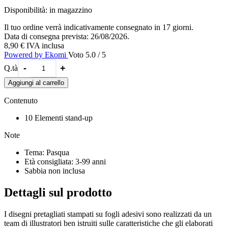
I soggetti rappresentati sono una famiglia di uova: mamma - papà -
Disponibilità:
in magazzino
fratello - sorella - gatto - bebè - maestra - dottore - nonno - nonna
Una volta colorati con la sabbia, i personaggi possono essere usati
Il tuo ordine verrà indicativamente consegnato in 17 giorni.
per la caccia alle uova: vanno nascosti in casa o in giardino e i
Data di consegna prevista: 26/08/2026.
bambini li devono scovare. Ogni bambino vince le uova che trova (a
8,90 €
IVA inclusa
ogni uovo si possono associare anche altri premi)
Powered by Ekomi
Voto 5.0 / 5
-
+
Q.tà
Aggiungi al carrello
Contenuto
10 Elementi stand-up
Note
Tema: Pasqua
Età consigliata: 3-99 anni
Sabbia non inclusa
Dettagli sul prodotto
I disegni pretagliati stampati su fogli adesivi sono realizzati da un
team di illustratori ben istruiti sulle caratteristiche che gli elaborati