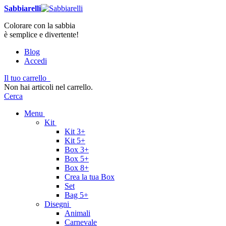
Sabbiarelli
Colorare con la sabbia
è semplice e divertente!
Blog
Accedi
Il tuo carrello
Non hai articoli nel carrello.
Cerca
Menu
Kit
Kit 3+
Kit 5+
Box 3+
Box 5+
Box 8+
Crea la tua Box
Set
Bag 5+
Disegni
Animali
Carnevale