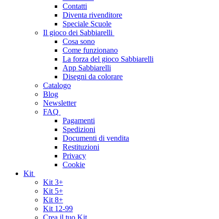
Contatti
Diventa rivenditore
Speciale Scuole
Il gioco dei Sabbiarelli
Cosa sono
Come funzionano
La forza del gioco Sabbiarelli
App Sabbiarelli
Disegni da colorare
Catalogo
Blog
Newsletter
FAQ
Pagamenti
Spedizioni
Documenti di vendita
Restituzioni
Privacy
Cookie
Kit
Kit 3+
Kit 5+
Kit 8+
Kit 12-99
Crea il tuo Kit