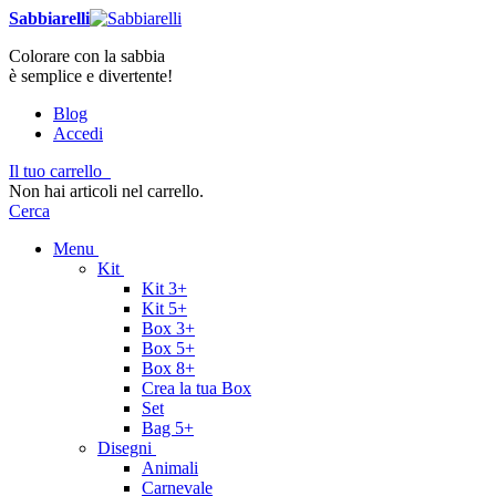
Sabbiarelli
Colorare con la sabbia
è semplice e divertente!
Blog
Accedi
Il tuo carrello
Non hai articoli nel carrello.
Cerca
Menu
Kit
Kit 3+
Kit 5+
Box 3+
Box 5+
Box 8+
Crea la tua Box
Set
Bag 5+
Disegni
Animali
Carnevale