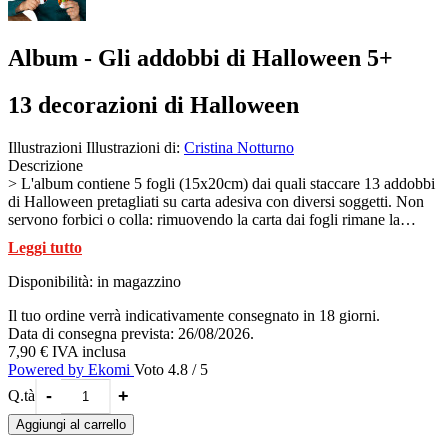
Album - Gli addobbi di Halloween 5+
13 decorazioni di Halloween
Illustrazioni
Illustrazioni di:
Cristina Notturno
Descrizione
> L'album contiene 5 fogli (15x20cm) dai quali staccare 13 addobbi
di Halloween pretagliati su carta adesiva con diversi soggetti. Non
servono forbici o colla: rimuovendo la carta dai fogli rimane la
superficie adesiva da colorare con le sabbie Sabbiarelli® (sabbia non
Leggi tutto
inclusa).
I soggetti rappresentati sono: I fantasmi - I gatti - I pipistrelli - Le
Disponibilità:
in magazzino
case stregate - Le zucche.
All'interno dell'album sono presenti le istruzioni con gli esempi
Il tuo ordine verrà indicativamente consegnato in 18 giorni.
colore, ma ogni bambino è libero di colorare scegliendo le tinte che
Data di consegna prevista: 26/08/2026.
preferisce, dando spazio al proprio estro creativo. Una volta colorati
7,90 €
IVA inclusa
con la sabbia, gli addobbi possono essere usati come decorazioni da
Powered by Ekomi
Voto 4.8 / 5
appendere, senza ulteriori trattamenti. La sabbia infatti rimane
-
+
Q.tà
perfettamente incollata ai disegni.
Aggiungi al carrello