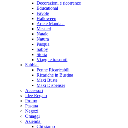
Decorazioni e ricorrenze
Educational
Favole
Halloween
Arte e Mandala
Mestieri
Natale
Natura
Pasqua
Sabby
Storia
Viaggi e trasporti
Sabbia
Penne Ricaricabili
Ricariche in Bustina
Maxi Buste
Maxi Dispenser
Accessori
Idee Regalo
Promo
Pasqua
Negozi
Omaggi
Azienda
Chi siamo