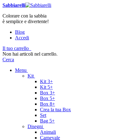
Sabbiarelli
Colorare con la sabbia
è semplice e divertente!
Blog
Accedi
Il tuo carrello
Non hai articoli nel carrello.
Cerca
Menu
Kit
Kit 3+
Kit 5+
Box 3+
Box 5+
Box 8+
Crea la tua Box
Set
Bag 5+
Disegni
Animali
Carnevale