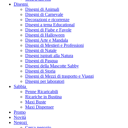
Disegni
Disegni di Animali
Disegni di Carnevale
Decorazioni e ricorrenze
Disegni a tema Educational
Disegni di Fiabe e Favole
Disegni di Halloween
Disegni Arte e Mandala
Disegni di Mestieri e Professioni
Disegni di Natale
Disegni ispirati alla Natura
Disegni di Pasqua
Disegni della Mascotte Sabby
Disegni di Storia
Disegni di Mezzi di trasporto e Viaggi
Disegni per laboratori
Sabbia
Penne Ricaricabili
Ricariche in Bustina
Maxi Buste
Maxi Dispenser
Promo
Novità
Negozi
Cerca negozio