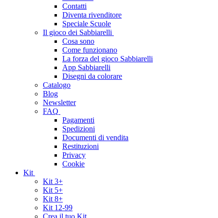
Contatti
Diventa rivenditore
Speciale Scuole
Il gioco dei Sabbiarelli
Cosa sono
Come funzionano
La forza del gioco Sabbiarelli
App Sabbiarelli
Disegni da colorare
Catalogo
Blog
Newsletter
FAQ
Pagamenti
Spedizioni
Documenti di vendita
Restituzioni
Privacy
Cookie
Kit
Kit 3+
Kit 5+
Kit 8+
Kit 12-99
Crea il tuo Kit