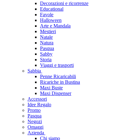
Decorazioni e ricorrenze
Educational
Favole
Halloween
Arte e Mandala
Mestieri
Natale
Natura
Pasqua
Sabby
Storia
Viaggi e trasporti
Sabbia
Penne Ricaricabili
Ricariche in Bustina
Maxi Buste
Maxi Dispenser
Accessori
Idee Regalo
Promo
Pasqua
Negozi
Omaggi
Azienda
Chi siamo