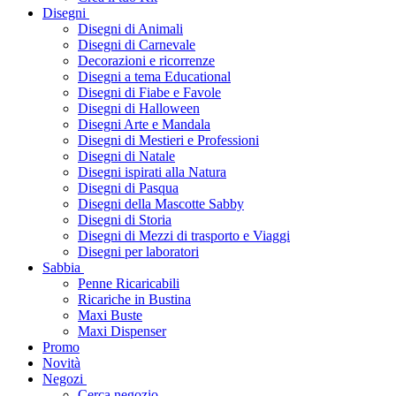
Disegni
Disegni di Animali
Disegni di Carnevale
Decorazioni e ricorrenze
Disegni a tema Educational
Disegni di Fiabe e Favole
Disegni di Halloween
Disegni Arte e Mandala
Disegni di Mestieri e Professioni
Disegni di Natale
Disegni ispirati alla Natura
Disegni di Pasqua
Disegni della Mascotte Sabby
Disegni di Storia
Disegni di Mezzi di trasporto e Viaggi
Disegni per laboratori
Sabbia
Penne Ricaricabili
Ricariche in Bustina
Maxi Buste
Maxi Dispenser
Promo
Novità
Negozi
Cerca negozio