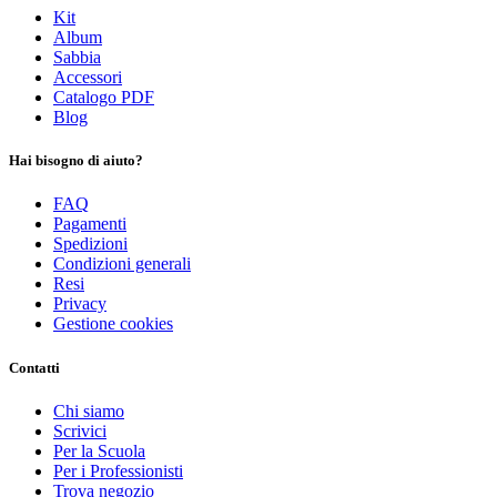
Kit
Album
Sabbia
Accessori
Catalogo PDF
Blog
Hai bisogno di aiuto?
FAQ
Pagamenti
Spedizioni
Condizioni generali
Resi
Privacy
Gestione cookies
Contatti
Chi siamo
Scrivici
Per la Scuola
Per i Professionisti
Trova negozio