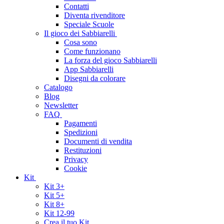
Contatti
Diventa rivenditore
Speciale Scuole
Il gioco dei Sabbiarelli
Cosa sono
Come funzionano
La forza del gioco Sabbiarelli
App Sabbiarelli
Disegni da colorare
Catalogo
Blog
Newsletter
FAQ
Pagamenti
Spedizioni
Documenti di vendita
Restituzioni
Privacy
Cookie
Kit
Kit 3+
Kit 5+
Kit 8+
Kit 12-99
Crea il tuo Kit