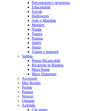
Decorazioni e ricorrenze
Educational
Favole
Halloween
Arte e Mandala
Mestieri
Natale
Natura
Pasqua
Sabby
Storia
Viaggi e trasporti
Sabbia
Penne Ricaricabili
Ricariche in Bustina
Maxi Buste
Maxi Dispenser
Accessori
Idee Regalo
Promo
Pasqua
Negozi
Omaggi
Azienda
Chi siamo