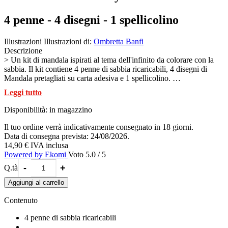
4 penne - 4 disegni - 1 spellicolino
Illustrazioni
Illustrazioni di:
Ombretta Banfi
Descrizione
> Un kit di mandala ispirati al tema dell'infinito da colorare con la
sabbia. Il kit contiene 4 penne di sabbia ricaricabili, 4 disegni di
Mandala pretagliati su carta adesiva e 1 spellicolino.
Pensato per la fascia d'età 5-12 anni, questo kit in formato pocket
Leggi tutto
contiene tutto il necessario per un'esperienza di sand painting con i
mandala facile e divertente. Non servono forbici o colla:
Disponibilità:
in magazzino
rimuovendo la carta dai fogli rimane la superficie adesiva da
colorare con le sabbie Sabbiarelli®. Grazie alle speciali penne
Il tuo ordine verrà indicativamente consegnato in 18 giorni.
Sabbiarelli, colorare con la sabbia è un'azione alla portata di tutti: i
Data di consegna prevista: 24/08/2026.
piccoli artisti possono liberare la loro creatività nella colorazione,
14,90 €
IVA inclusa
seguendo l'esempio colore o scegliendo nuove combinazioni o
Powered by Ekomi
Voto 5.0 / 5
ancora creando nuove sfumatore di colore mischiando tra loro le
-
+
Q.tà
sabbie. E quando si son sabbiarellati tutti i disegni, si possono come
quadretti da appendere nella propria cameretta o come cartoline da
Aggiungi al carrello
personalizzare con messaggi speciali. La sabbia dei Sabbiarelli
proviene infatti dal marmo bianco di Carrara, per questo è così
Contenuto
scintillante!
4 penne di sabbia ricaricabili