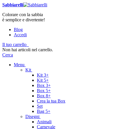
Sabbiarelli
Colorare con la sabbia
è semplice e divertente!
Blog
Accedi
Il tuo carrello
Non hai articoli nel carrello.
Cerca
Menu
Kit
Kit 3+
Kit 5+
Box 3+
Box 5+
Box 8+
Crea la tua Box
Set
Bag 5+
Disegni
Animali
Carnevale