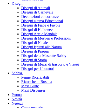
Disegni
Disegni di Animali
Disegni di Carnevale
Decorazioni e ricorrenze
Disegni a tema Educational
Disegni di Fiabe e Favole
Disegni di Halloween
Disegni Arte e Mandala
Disegni di Mestieri e Professioni
Disegni di Natale
Disegni ispirati alla Natura
Disegni di Pasqua
Disegni della Mascotte Sabby
Disegni di Storia
Disegni di Mezzi di trasporto e Viaggi
Disegni per laboratori
Sabbia
Penne Ricaricabili
Ricariche in Bustina
Maxi Buste
Maxi Dispenser
Promo
Novità
Negozi
Cerca negozio