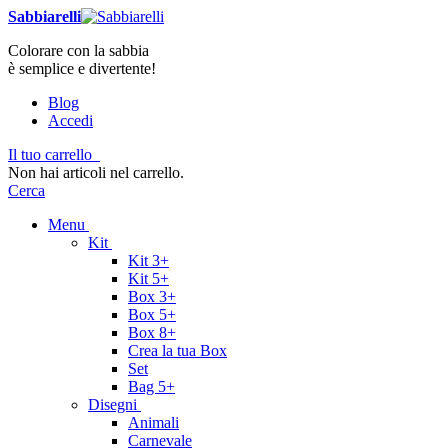
Sabbiarelli
Colorare con la sabbia
è semplice e divertente!
Blog
Accedi
Il tuo carrello
Non hai articoli nel carrello.
Cerca
Menu
Kit
Kit 3+
Kit 5+
Box 3+
Box 5+
Box 8+
Crea la tua Box
Set
Bag 5+
Disegni
Animali
Carnevale