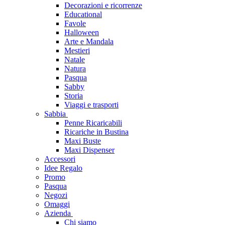
Decorazioni e ricorrenze
Educational
Favole
Halloween
Arte e Mandala
Mestieri
Natale
Natura
Pasqua
Sabby
Storia
Viaggi e trasporti
Sabbia
Penne Ricaricabili
Ricariche in Bustina
Maxi Buste
Maxi Dispenser
Accessori
Idee Regalo
Promo
Pasqua
Negozi
Omaggi
Azienda
Chi siamo