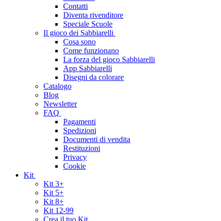
Contatti
Diventa rivenditore
Speciale Scuole
Il gioco dei Sabbiarelli
Cosa sono
Come funzionano
La forza del gioco Sabbiarelli
App Sabbiarelli
Disegni da colorare
Catalogo
Blog
Newsletter
FAQ
Pagamenti
Spedizioni
Documenti di vendita
Restituzioni
Privacy
Cookie
Kit
Kit 3+
Kit 5+
Kit 8+
Kit 12-99
Crea il tuo Kit