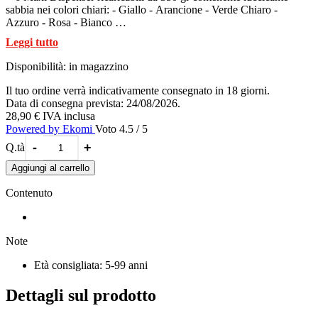
sabbia nei colori chiari: - Giallo - Arancione - Verde Chiaro -
Azzuro - Rosa - Bianco
Terminata la sabbia, puoi ricaricare i Maxi Dispenser con i capienti
Leggi tutto
Maxi Refill.
Potrai usarli direttamente per giocare, disegnare, decorare o come
Disponibilità:
in magazzino
ricarica per le tue penne Sabbiarelli. Con un Maxi Dispenser si
possono ricaricare fino a 7 penne.
Il tuo ordine verrà indicativamente consegnato in 18 giorni.
Data di consegna prevista: 24/08/2026.
28,90 €
IVA inclusa
Powered by Ekomi
Voto 4.5 / 5
-
+
Q.tà
Aggiungi al carrello
Contenuto
Note
Età consigliata: 5-99 anni
Dettagli sul prodotto