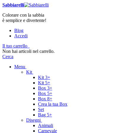
Sabbiarelli
Colorare con la sabbia
è semplice e divertente!
Blog
Accedi
Il tuo carrello
Non hai articoli nel carrello.
Cerca
Menu
Kit
Kit 3+
Kit 5+
Box 3+
Box 5+
Box 8+
Crea la tua Box
Set
Bag 5+
Disegni
Animali
Carnevale