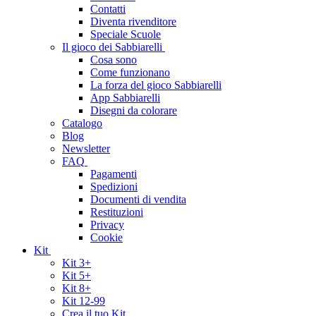
Contatti
Diventa rivenditore
Speciale Scuole
Il gioco dei Sabbiarelli
Cosa sono
Come funzionano
La forza del gioco Sabbiarelli
App Sabbiarelli
Disegni da colorare
Catalogo
Blog
Newsletter
FAQ
Pagamenti
Spedizioni
Documenti di vendita
Restituzioni
Privacy
Cookie
Kit
Kit 3+
Kit 5+
Kit 8+
Kit 12-99
Crea il tuo Kit