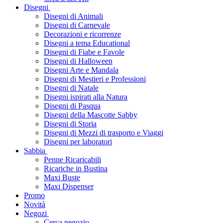
Disegni
Disegni di Animali
Disegni di Carnevale
Decorazioni e ricorrenze
Disegni a tema Educational
Disegni di Fiabe e Favole
Disegni di Halloween
Disegni Arte e Mandala
Disegni di Mestieri e Professioni
Disegni di Natale
Disegni ispirati alla Natura
Disegni di Pasqua
Disegni della Mascotte Sabby
Disegni di Storia
Disegni di Mezzi di trasporto e Viaggi
Disegni per laboratori
Sabbia
Penne Ricaricabili
Ricariche in Bustina
Maxi Buste
Maxi Dispenser
Promo
Novità
Negozi
Cerca negozio