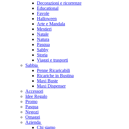
Decorazioni e ricorrenze
Educational
Favole
Halloween
Arte e Mandala
Mestieri
Natale
Natura
Pasqua
Sabby
Storia
Viaggi e trasporti
Sabbia
Penne Ricaricabili
Ricariche in Bustina
Maxi Buste
Maxi Dispenser
Accessori
Idee Regalo
Promo
Pasqua
Negozi
Omaggi
Azienda
Chi siamo