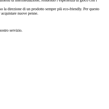
trumenti di intermediazione, rendendo l’esperienza di gioco con i
so la direzione di un prodotto sempre più eco-friendly. Per questo
er acquistare nuove penne.
ostro servizio.