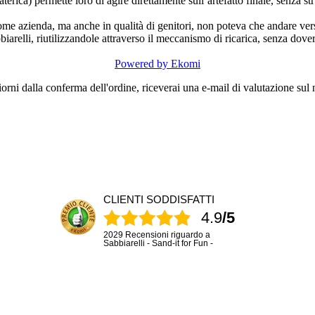
terica) permette loro di agire direttamente sull’artefatto finale, senza s
come azienda, ma anche in qualità di genitori, non poteva che andare ver
biarelli, riutilizzandole attraverso il meccanismo di ricarica, senza dov
Powered by Ekomi
orni dalla conferma dell'ordine, riceverai una e-mail di valutazione sul n
CLIENTI SODDISFATTI
4.9
/5
2029 Recensioni riguardo a
Sabbiarelli - Sand-it for Fun -