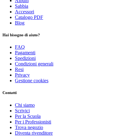
Album
Sabbia
Accessori
Catalogo PDF
Blog
Hai bisogno di aiuto?
FAQ
Pagamenti
Spedizioni
Condizioni generali
Resi
Privacy
Gestione cookies
Contatti
Chi siamo
Scrivici
Per la Scuola
Per i Professionisti
Trova negozio
Diventa rivenditore