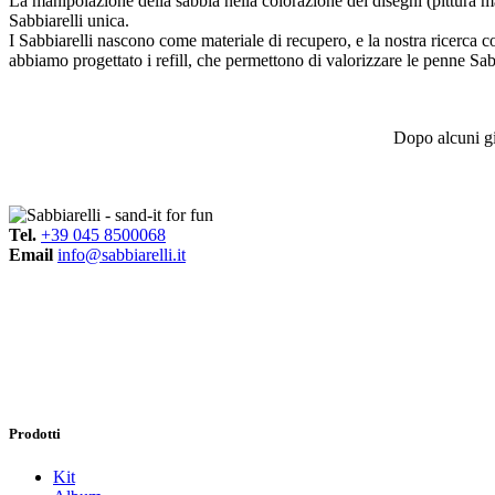
La manipolazione della sabbia nella colorazione dei disegni (pittura ma
Sabbiarelli unica.
I Sabbiarelli nascono come materiale di recupero, e la nostra ricerca 
abbiamo progettato i refill, che permettono di valorizzare le penne Sab
Dopo alcuni gi
Tel.
+39 045 8500068
Email
info@sabbiarelli.it
Prodotti
Kit