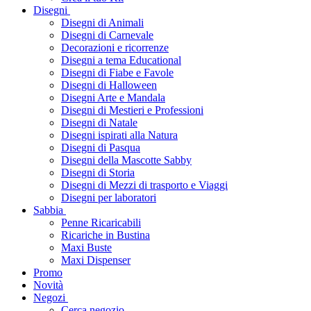
Disegni
Disegni di Animali
Disegni di Carnevale
Decorazioni e ricorrenze
Disegni a tema Educational
Disegni di Fiabe e Favole
Disegni di Halloween
Disegni Arte e Mandala
Disegni di Mestieri e Professioni
Disegni di Natale
Disegni ispirati alla Natura
Disegni di Pasqua
Disegni della Mascotte Sabby
Disegni di Storia
Disegni di Mezzi di trasporto e Viaggi
Disegni per laboratori
Sabbia
Penne Ricaricabili
Ricariche in Bustina
Maxi Buste
Maxi Dispenser
Promo
Novità
Negozi
Cerca negozio