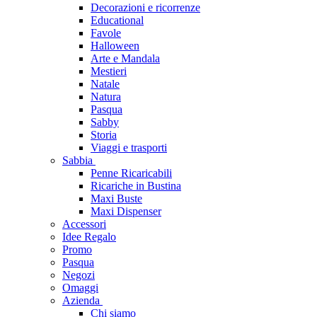
Decorazioni e ricorrenze
Educational
Favole
Halloween
Arte e Mandala
Mestieri
Natale
Natura
Pasqua
Sabby
Storia
Viaggi e trasporti
Sabbia
Penne Ricaricabili
Ricariche in Bustina
Maxi Buste
Maxi Dispenser
Accessori
Idee Regalo
Promo
Pasqua
Negozi
Omaggi
Azienda
Chi siamo