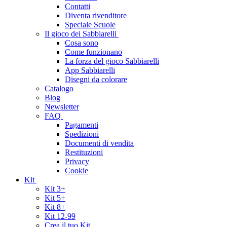
Contatti
Diventa rivenditore
Speciale Scuole
Il gioco dei Sabbiarelli
Cosa sono
Come funzionano
La forza del gioco Sabbiarelli
App Sabbiarelli
Disegni da colorare
Catalogo
Blog
Newsletter
FAQ
Pagamenti
Spedizioni
Documenti di vendita
Restituzioni
Privacy
Cookie
Kit
Kit 3+
Kit 5+
Kit 8+
Kit 12-99
Crea il tuo Kit