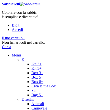
Sabbiarelli
Colorare con la sabbia
è semplice e divertente!
Blog
Accedi
Il tuo carrello
Non hai articoli nel carrello.
Cerca
Menu
Kit
Kit 3+
Kit 5+
Box 3+
Box 5+
Box 8+
Crea la tua Box
Set
Bag 5+
Disegni
Animali
Carnevale