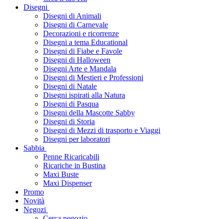
Disegni
Disegni di Animali
Disegni di Carnevale
Decorazioni e ricorrenze
Disegni a tema Educational
Disegni di Fiabe e Favole
Disegni di Halloween
Disegni Arte e Mandala
Disegni di Mestieri e Professioni
Disegni di Natale
Disegni ispirati alla Natura
Disegni di Pasqua
Disegni della Mascotte Sabby
Disegni di Storia
Disegni di Mezzi di trasporto e Viaggi
Disegni per laboratori
Sabbia
Penne Ricaricabili
Ricariche in Bustina
Maxi Buste
Maxi Dispenser
Promo
Novità
Negozi
Cerca negozio