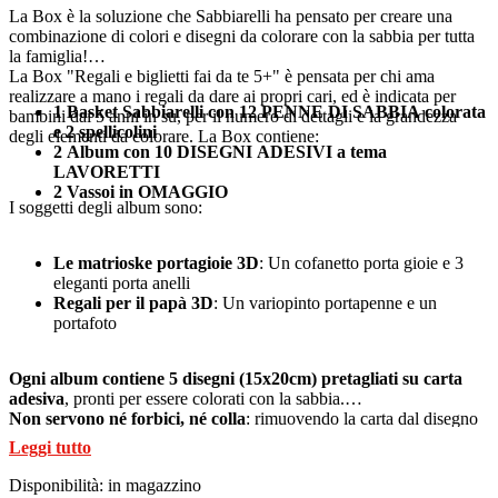
La Box è la soluzione che Sabbiarelli ha pensato per creare una
combinazione di colori e disegni da colorare con la sabbia per tutta
la famiglia!
La Box "Regali e biglietti fai da te 5+" è pensata per chi ama
realizzare a mano i regali da dare ai propri cari, ed è indicata per
1 Basket Sabbiarelli con 12 PENNE DI SABBIA colorata
bambini dai 5 anni in su, per il numero di dettagli e la grandezza
e 2 spellicolini
degli elementi da colorare.
La Box contiene:
2 Album con 10 DISEGNI ADESIVI a tema
LAVORETTI
2 Vassoi in OMAGGIO
I soggetti degli album sono:
Le matrioske portagioie 3D
: Un cofanetto porta gioie e 3
eleganti porta anelli
Regali per il papà 3D
: Un variopinto portapenne e un
portafoto
Ogni album contiene 5 disegni (15x20cm) pretagliati su carta
adesiva
, pronti per essere colorati con la sabbia.
Non servono né forbici, né colla
: rimuovendo la carta dal disegno
rimane la superficie adesiva da colorare con le 12 penne di sabbia
Leggi tutto
Sabbiarelli incluse nel basket.
Una volta colorati con la sabbia,
i lavoretti possono essere usati
Disponibilità:
in magazzino