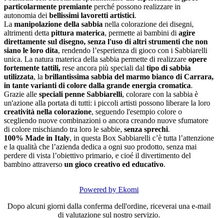
particolarmente premiante
perché possono realizzare in
autonomia dei
bellissimi lavoretti artistici
.
La
manipolazione della sabbia
nella colorazione dei disegni,
altrimenti detta
pittura materica
, permette ai bambini di
agire
direttamente sul disegno, senza l'uso di altri strumenti che non
siano le loro dita
, rendendo l’esperienza di gioco con i Sabbiarelli
unica. La natura materica della sabbia permette di realizzare
opere
fortemente tattili,
rese ancora più speciali dal
tipo di sabbia
utilizzata
, la
brillantissima sabbia del marmo bianco di Carrara,
in tante varianti di colore dalla grande energia cromatica
.
Grazie alle
speciali penne Sabbiarelli
, colorare con la sabbia è
un'azione alla portata di tutti: i piccoli artisti possono liberare la loro
creatività nella colorazione
, seguendo l'esempio colore o
scegliendo nuove combinazioni o ancora creando nuove sfumatore
di colore mischiando tra loro le sabbie,
senza sprechi
.
100% Made in Italy
, in questa Box Sabbiarelli c’è tutta l’attenzione
e la qualità che l’azienda dedica a ogni suo prodotto, senza mai
perdere di vista l’obiettivo primario, e cioé il divertimento del
bambino attraverso
un gioco creativo ed educativo
.
Powered by Ekomi
Dopo alcuni giorni dalla conferma dell'ordine, riceverai una e-mail
di valutazione sul nostro servizio.