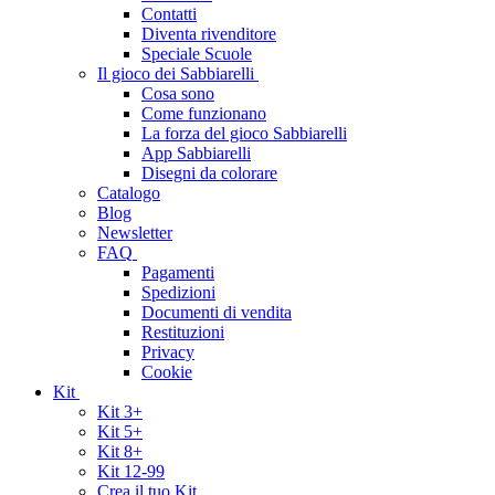
Contatti
Diventa rivenditore
Speciale Scuole
Il gioco dei Sabbiarelli
Cosa sono
Come funzionano
La forza del gioco Sabbiarelli
App Sabbiarelli
Disegni da colorare
Catalogo
Blog
Newsletter
FAQ
Pagamenti
Spedizioni
Documenti di vendita
Restituzioni
Privacy
Cookie
Kit
Kit 3+
Kit 5+
Kit 8+
Kit 12-99
Crea il tuo Kit