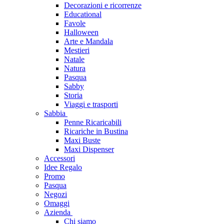
Decorazioni e ricorrenze
Educational
Favole
Halloween
Arte e Mandala
Mestieri
Natale
Natura
Pasqua
Sabby
Storia
Viaggi e trasporti
Sabbia
Penne Ricaricabili
Ricariche in Bustina
Maxi Buste
Maxi Dispenser
Accessori
Idee Regalo
Promo
Pasqua
Negozi
Omaggi
Azienda
Chi siamo