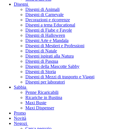
Disegni
Disegni di Animali
Disegni di Carnevale
Decorazioni e ricorrenze
Disegni a tema Educational
Disegni di Fiabe e Favole
Disegni di Halloween
Disegni Arte e Mandala
Disegni di Mestieri e Professioni
Disegni di Natale
Disegni ispirati alla Natura
Disegni di Pasqua
Disegni della Mascotte Sabby
Disegni di Storia
Disegni di Mezzi di trasporto e Viaggi
Disegni per laboratori
Sabbia
Penne Ricaricabili
Ricariche in Bustina
Maxi Buste
Maxi Dispenser
Promo
Novità
Negozi
Cerca negozio