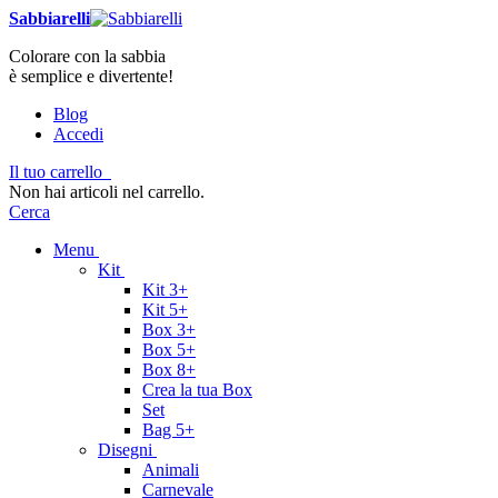
Sabbiarelli
Colorare con la sabbia
è semplice e divertente!
Blog
Accedi
Il tuo carrello
Non hai articoli nel carrello.
Cerca
Menu
Kit
Kit 3+
Kit 5+
Box 3+
Box 5+
Box 8+
Crea la tua Box
Set
Bag 5+
Disegni
Animali
Carnevale