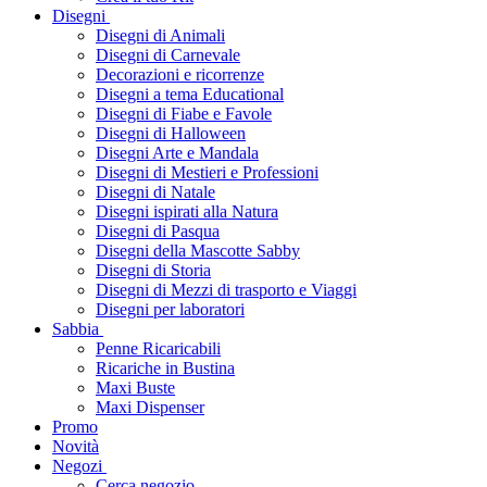
Disegni
Disegni di Animali
Disegni di Carnevale
Decorazioni e ricorrenze
Disegni a tema Educational
Disegni di Fiabe e Favole
Disegni di Halloween
Disegni Arte e Mandala
Disegni di Mestieri e Professioni
Disegni di Natale
Disegni ispirati alla Natura
Disegni di Pasqua
Disegni della Mascotte Sabby
Disegni di Storia
Disegni di Mezzi di trasporto e Viaggi
Disegni per laboratori
Sabbia
Penne Ricaricabili
Ricariche in Bustina
Maxi Buste
Maxi Dispenser
Promo
Novità
Negozi
Cerca negozio