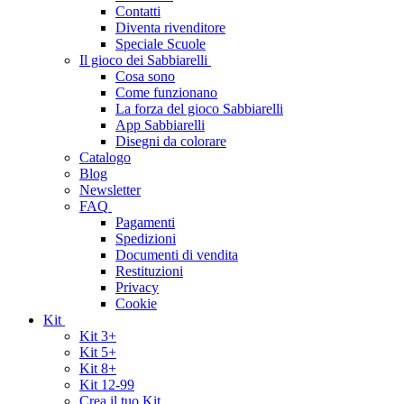
Contatti
Diventa rivenditore
Speciale Scuole
Il gioco dei Sabbiarelli
Cosa sono
Come funzionano
La forza del gioco Sabbiarelli
App Sabbiarelli
Disegni da colorare
Catalogo
Blog
Newsletter
FAQ
Pagamenti
Spedizioni
Documenti di vendita
Restituzioni
Privacy
Cookie
Kit
Kit 3+
Kit 5+
Kit 8+
Kit 12-99
Crea il tuo Kit