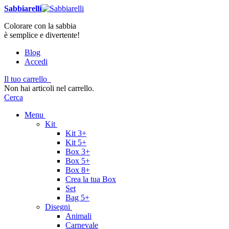
Sabbiarelli
Colorare con la sabbia
è semplice e divertente!
Blog
Accedi
Il tuo carrello
Non hai articoli nel carrello.
Cerca
Menu
Kit
Kit 3+
Kit 5+
Box 3+
Box 5+
Box 8+
Crea la tua Box
Set
Bag 5+
Disegni
Animali
Carnevale