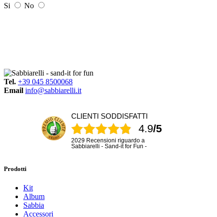
Si
No
Tel.
+39 045 8500068
Email
info@sabbiarelli.it
CLIENTI SODDISFATTI
4.9
/5
2029 Recensioni riguardo a
Sabbiarelli - Sand-it for Fun -
Prodotti
Kit
Album
Sabbia
Accessori