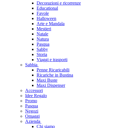
Decorazioni e ricorrenze
Educational
Favole
Halloween
Arte e Mandala
Mestieri
Natale
Natura
Pasqua
Sabby
Storia
Viaggi e trasporti
Sabbia
Penne Ricaricabili
Ricariche in Bustina
Maxi Buste
Maxi Dispenser
Accessori
Idee Regalo
Promo
Pasqua
Negozi
Omaggi
Azienda
Chi siamo