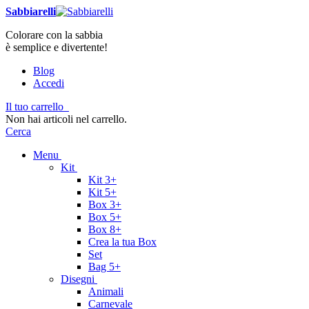
Sabbiarelli
Colorare con la sabbia
è semplice e divertente!
Blog
Accedi
Il tuo carrello
Non hai articoli nel carrello.
Cerca
Menu
Kit
Kit 3+
Kit 5+
Box 3+
Box 5+
Box 8+
Crea la tua Box
Set
Bag 5+
Disegni
Animali
Carnevale