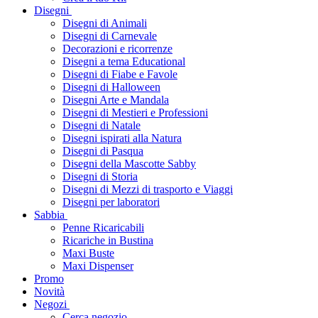
Disegni
Disegni di Animali
Disegni di Carnevale
Decorazioni e ricorrenze
Disegni a tema Educational
Disegni di Fiabe e Favole
Disegni di Halloween
Disegni Arte e Mandala
Disegni di Mestieri e Professioni
Disegni di Natale
Disegni ispirati alla Natura
Disegni di Pasqua
Disegni della Mascotte Sabby
Disegni di Storia
Disegni di Mezzi di trasporto e Viaggi
Disegni per laboratori
Sabbia
Penne Ricaricabili
Ricariche in Bustina
Maxi Buste
Maxi Dispenser
Promo
Novità
Negozi
Cerca negozio