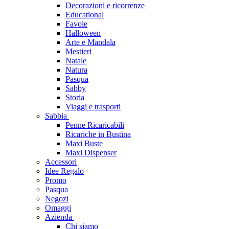
Decorazioni e ricorrenze
Educational
Favole
Halloween
Arte e Mandala
Mestieri
Natale
Natura
Pasqua
Sabby
Storia
Viaggi e trasporti
Sabbia
Penne Ricaricabili
Ricariche in Bustina
Maxi Buste
Maxi Dispenser
Accessori
Idee Regalo
Promo
Pasqua
Negozi
Omaggi
Azienda
Chi siamo