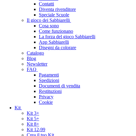
Contatti
Diventa rivenditore
Speciale Scuole
Il gioco dei Sabbiarelli
Cosa sono
Come funzionano
La forza del gioco Sabbiarelli
App Sabbiarelli
Disegni da colorare
Catalogo
Blog
Newsletter
FAQ
Pagamenti
Spedizioni
Documenti di vendita
Restituzioni
Privacy
Cookie
Kit
Kit 3+
Kit 5+
Kit 8+
Kit 12-99
Crea il tuo Kit