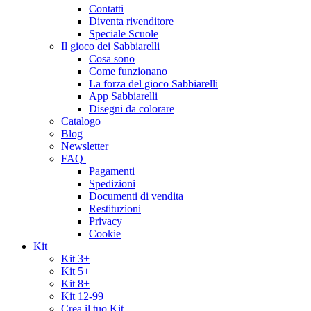
Contatti
Diventa rivenditore
Speciale Scuole
Il gioco dei Sabbiarelli
Cosa sono
Come funzionano
La forza del gioco Sabbiarelli
App Sabbiarelli
Disegni da colorare
Catalogo
Blog
Newsletter
FAQ
Pagamenti
Spedizioni
Documenti di vendita
Restituzioni
Privacy
Cookie
Kit
Kit 3+
Kit 5+
Kit 8+
Kit 12-99
Crea il tuo Kit