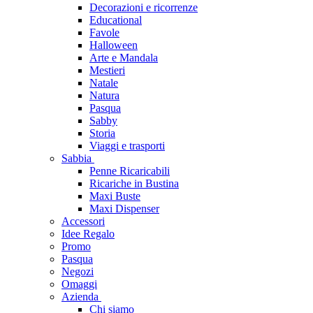
Decorazioni e ricorrenze
Educational
Favole
Halloween
Arte e Mandala
Mestieri
Natale
Natura
Pasqua
Sabby
Storia
Viaggi e trasporti
Sabbia
Penne Ricaricabili
Ricariche in Bustina
Maxi Buste
Maxi Dispenser
Accessori
Idee Regalo
Promo
Pasqua
Negozi
Omaggi
Azienda
Chi siamo