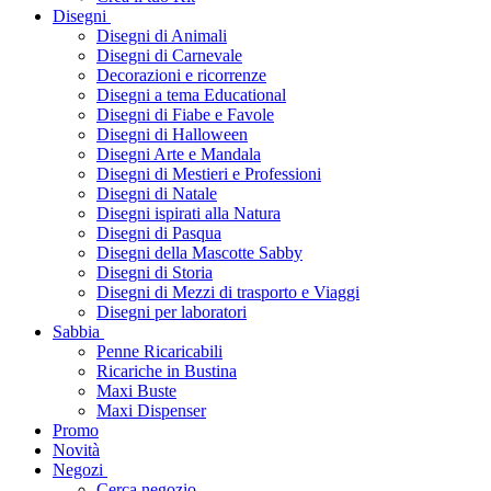
Disegni
Disegni di Animali
Disegni di Carnevale
Decorazioni e ricorrenze
Disegni a tema Educational
Disegni di Fiabe e Favole
Disegni di Halloween
Disegni Arte e Mandala
Disegni di Mestieri e Professioni
Disegni di Natale
Disegni ispirati alla Natura
Disegni di Pasqua
Disegni della Mascotte Sabby
Disegni di Storia
Disegni di Mezzi di trasporto e Viaggi
Disegni per laboratori
Sabbia
Penne Ricaricabili
Ricariche in Bustina
Maxi Buste
Maxi Dispenser
Promo
Novità
Negozi
Cerca negozio