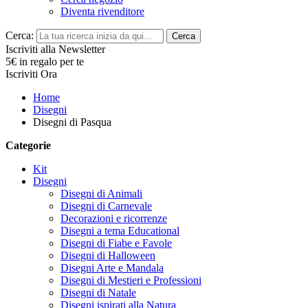
Diventa rivenditore
Cerca:
Cerca
Iscriviti alla Newsletter
5€ in regalo per te
Iscriviti Ora
Home
Disegni
Disegni di Pasqua
Categorie
Kit
Disegni
Disegni di Animali
Disegni di Carnevale
Decorazioni e ricorrenze
Disegni a tema Educational
Disegni di Fiabe e Favole
Disegni di Halloween
Disegni Arte e Mandala
Disegni di Mestieri e Professioni
Disegni di Natale
Disegni ispirati alla Natura