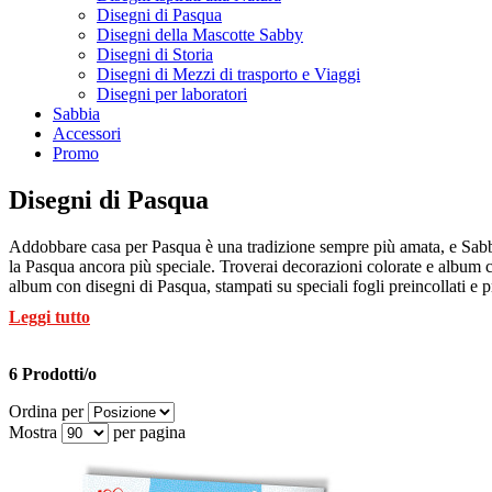
Disegni di Pasqua
Disegni della Mascotte Sabby
Disegni di Storia
Disegni di Mezzi di trasporto e Viaggi
Disegni per laboratori
Sabbia
Accessori
Promo
Disegni di Pasqua
Addobbare casa per Pasqua è una tradizione sempre più amata, e Sabbiar
la Pasqua ancora più speciale. Troverai decorazioni colorate e album ch
album con disegni di Pasqua, stampati su speciali fogli preincollati e p
tuoi piccoli artisti!
Leggi tutto
6 Prodotti/o
Ordina per
Mostra
per pagina