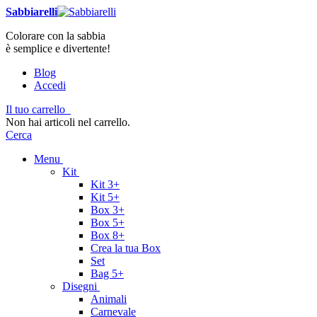
Sabbiarelli
Colorare con la sabbia
è semplice e divertente!
Blog
Accedi
Il tuo carrello
Non hai articoli nel carrello.
Cerca
Menu
Kit
Kit 3+
Kit 5+
Box 3+
Box 5+
Box 8+
Crea la tua Box
Set
Bag 5+
Disegni
Animali
Carnevale