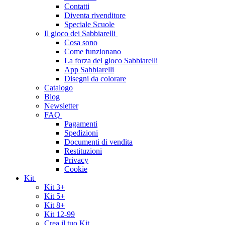
Contatti
Diventa rivenditore
Speciale Scuole
Il gioco dei Sabbiarelli
Cosa sono
Come funzionano
La forza del gioco Sabbiarelli
App Sabbiarelli
Disegni da colorare
Catalogo
Blog
Newsletter
FAQ
Pagamenti
Spedizioni
Documenti di vendita
Restituzioni
Privacy
Cookie
Kit
Kit 3+
Kit 5+
Kit 8+
Kit 12-99
Crea il tuo Kit