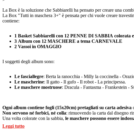
La Box è la soluzione che Sabbiarelli ha pensato per creare una combina
La Box "Tutti in maschera 3+" è pensata per chi vuole creare travestime
contiene:
1 Basket Sabbiarelli con 12 PENNE DI SABBIA colorata e 2
3 Album con 12 MASCHERE a tema CARNEVALE
2 Vassoi in OMAGGIO
I soggetti degli album sono:
Le fasciallegre
: Berta la ranocchia - Milly la coccinella - Orazi
Le mascherine
: Il gatto - Il gufo - Il robot - La principessa.
Le maschere mostruose
: Dracula - Fantasma - Frankestein - S
Ogni album contiene fogli (15x20cm) pretagliati su carta adesiva
o
Non servono né forbici, né colla
: rimuovendo la carta dal disegno ri
Una volta colorate con la sabbia,
le maschere possono essere indossat
disegni.
Leggi tutto
All'interno degli album sono presenti le
istruzioni con gli esempi col