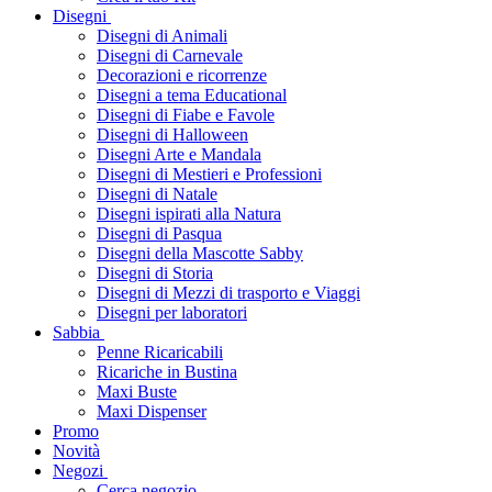
Disegni
Disegni di Animali
Disegni di Carnevale
Decorazioni e ricorrenze
Disegni a tema Educational
Disegni di Fiabe e Favole
Disegni di Halloween
Disegni Arte e Mandala
Disegni di Mestieri e Professioni
Disegni di Natale
Disegni ispirati alla Natura
Disegni di Pasqua
Disegni della Mascotte Sabby
Disegni di Storia
Disegni di Mezzi di trasporto e Viaggi
Disegni per laboratori
Sabbia
Penne Ricaricabili
Ricariche in Bustina
Maxi Buste
Maxi Dispenser
Promo
Novità
Negozi
Cerca negozio