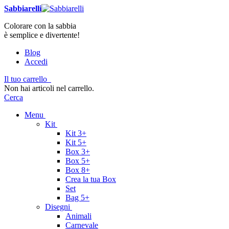
Sabbiarelli
Colorare con la sabbia
è semplice e divertente!
Blog
Accedi
Il tuo carrello
Non hai articoli nel carrello.
Cerca
Menu
Kit
Kit 3+
Kit 5+
Box 3+
Box 5+
Box 8+
Crea la tua Box
Set
Bag 5+
Disegni
Animali
Carnevale