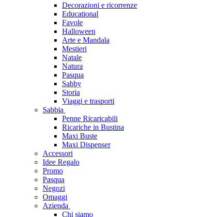
Decorazioni e ricorrenze
Educational
Favole
Halloween
Arte e Mandala
Mestieri
Natale
Natura
Pasqua
Sabby
Storia
Viaggi e trasporti
Sabbia
Penne Ricaricabili
Ricariche in Bustina
Maxi Buste
Maxi Dispenser
Accessori
Idee Regalo
Promo
Pasqua
Negozi
Omaggi
Azienda
Chi siamo