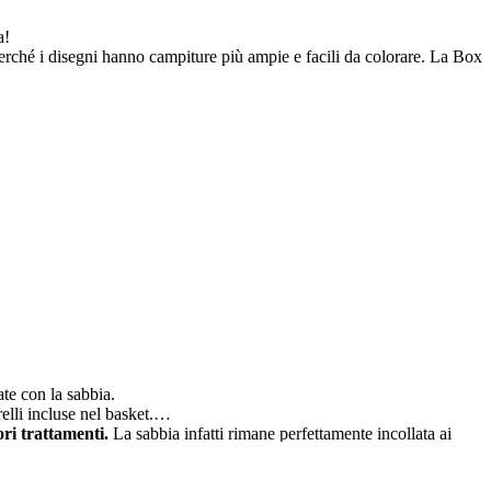
a!
 perché i disegni hanno campiture più ampie e facili da colorare. La Box
te con la sabbia.
lli incluse nel basket.
ori trattamenti.
La sabbia infatti rimane perfettamente incollata ai
sce, dando spazio al proprio estro creativo.