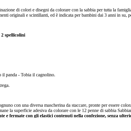
zione di colori e disegni da colorare con la sabbia per tutta la famigli
nti originali e scintillanti, ed è indicata per bambini dai 3 anni in su,
 spellicolini
o il panda - Tobia il cagnolino.
trega.
gnuno con una diversa mascherina da staccare, pronte per essere colora
mane la superficie adesiva da colorare con le 12 penne di sabbia Sabbiare
e e fermate con gli elastici contenuti nella confezione, senza ulteri
ore
, ma ogni bambino è libero di colorare scegliendo le tinte che preferi