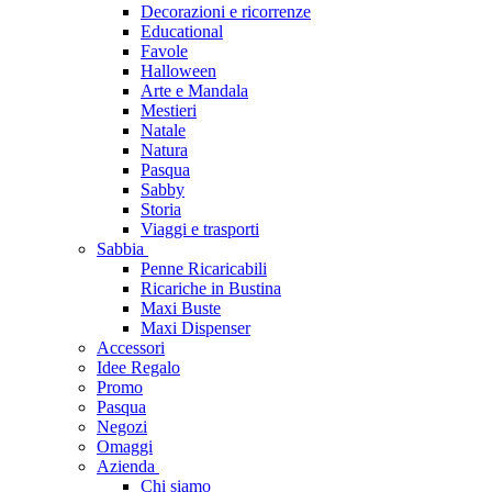
Decorazioni e ricorrenze
Educational
Favole
Halloween
Arte e Mandala
Mestieri
Natale
Natura
Pasqua
Sabby
Storia
Viaggi e trasporti
Sabbia
Penne Ricaricabili
Ricariche in Bustina
Maxi Buste
Maxi Dispenser
Accessori
Idee Regalo
Promo
Pasqua
Negozi
Omaggi
Azienda
Chi siamo