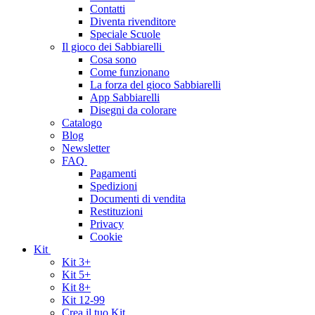
Contatti
Diventa rivenditore
Speciale Scuole
Il gioco dei Sabbiarelli
Cosa sono
Come funzionano
La forza del gioco Sabbiarelli
App Sabbiarelli
Disegni da colorare
Catalogo
Blog
Newsletter
FAQ
Pagamenti
Spedizioni
Documenti di vendita
Restituzioni
Privacy
Cookie
Kit
Kit 3+
Kit 5+
Kit 8+
Kit 12-99
Crea il tuo Kit