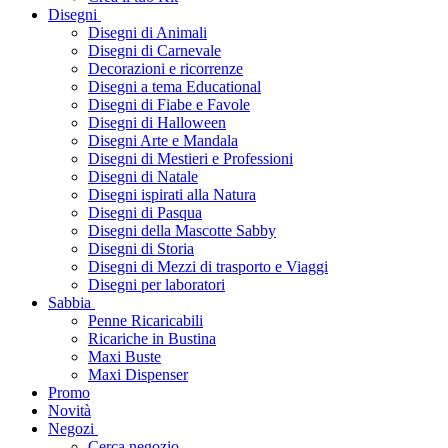
Disegni
Disegni di Animali
Disegni di Carnevale
Decorazioni e ricorrenze
Disegni a tema Educational
Disegni di Fiabe e Favole
Disegni di Halloween
Disegni Arte e Mandala
Disegni di Mestieri e Professioni
Disegni di Natale
Disegni ispirati alla Natura
Disegni di Pasqua
Disegni della Mascotte Sabby
Disegni di Storia
Disegni di Mezzi di trasporto e Viaggi
Disegni per laboratori
Sabbia
Penne Ricaricabili
Ricariche in Bustina
Maxi Buste
Maxi Dispenser
Promo
Novità
Negozi
Cerca negozio