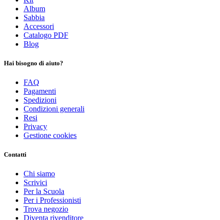
Album
Sabbia
Accessori
Catalogo PDF
Blog
Hai bisogno di aiuto?
FAQ
Pagamenti
Spedizioni
Condizioni generali
Resi
Privacy
Gestione cookies
Contatti
Chi siamo
Scrivici
Per la Scuola
Per i Professionisti
Trova negozio
Diventa rivenditore