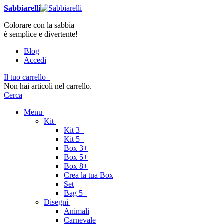
Sabbiarelli
Colorare con la sabbia
è semplice e divertente!
Blog
Accedi
Il tuo carrello
Non hai articoli nel carrello.
Cerca
Menu
Kit
Kit 3+
Kit 5+
Box 3+
Box 5+
Box 8+
Crea la tua Box
Set
Bag 5+
Disegni
Animali
Carnevale