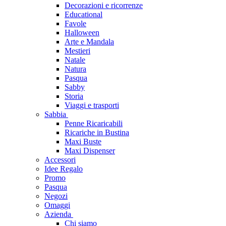
Decorazioni e ricorrenze
Educational
Favole
Halloween
Arte e Mandala
Mestieri
Natale
Natura
Pasqua
Sabby
Storia
Viaggi e trasporti
Sabbia
Penne Ricaricabili
Ricariche in Bustina
Maxi Buste
Maxi Dispenser
Accessori
Idee Regalo
Promo
Pasqua
Negozi
Omaggi
Azienda
Chi siamo