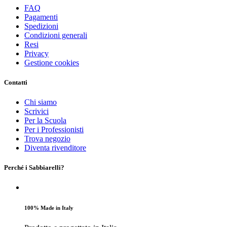
FAQ
Pagamenti
Spedizioni
Condizioni generali
Resi
Privacy
Gestione cookies
Contatti
Chi siamo
Scrivici
Per la Scuola
Per i Professionisti
Trova negozio
Diventa rivenditore
Perché i Sabbiarelli?
100% Made in Italy