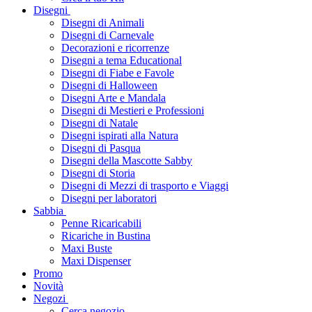
Disegni
Disegni di Animali
Disegni di Carnevale
Decorazioni e ricorrenze
Disegni a tema Educational
Disegni di Fiabe e Favole
Disegni di Halloween
Disegni Arte e Mandala
Disegni di Mestieri e Professioni
Disegni di Natale
Disegni ispirati alla Natura
Disegni di Pasqua
Disegni della Mascotte Sabby
Disegni di Storia
Disegni di Mezzi di trasporto e Viaggi
Disegni per laboratori
Sabbia
Penne Ricaricabili
Ricariche in Bustina
Maxi Buste
Maxi Dispenser
Promo
Novità
Negozi
Cerca negozio