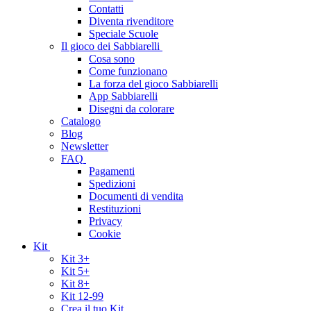
Contatti
Diventa rivenditore
Speciale Scuole
Il gioco dei Sabbiarelli
Cosa sono
Come funzionano
La forza del gioco Sabbiarelli
App Sabbiarelli
Disegni da colorare
Catalogo
Blog
Newsletter
FAQ
Pagamenti
Spedizioni
Documenti di vendita
Restituzioni
Privacy
Cookie
Kit
Kit 3+
Kit 5+
Kit 8+
Kit 12-99
Crea il tuo Kit