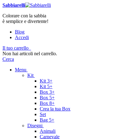
Sabbiarelli
Colorare con la sabbia
è semplice e divertente!
Blog
Accedi
Il tuo carrello
Non hai articoli nel carrello.
Cerca
Menu
Kit
Kit 3+
Kit 5+
Box 3+
Box 5+
Box 8+
Crea la tua Box
Set
Bag 5+
Disegni
Animali
Carnevale