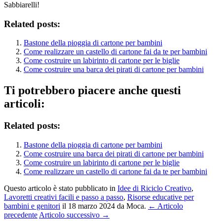
Sabbiarelli!
Related posts:
Bastone della pioggia di cartone per bambini
Come realizzare un castello di cartone fai da te per bambini
Come costruire un labirinto di cartone per le biglie
Come costruire una barca dei pirati di cartone per bambini
Ti potrebbero piacere anche questi
articoli:
Related posts:
Bastone della pioggia di cartone per bambini
Come costruire una barca dei pirati di cartone per bambini
Come costruire un labirinto di cartone per le biglie
Come realizzare un castello di cartone fai da te per bambini
Questo articolo è stato pubblicato in
Idee di Riciclo Creativo
,
Lavoretti creativi facili e passo a passo
,
Risorse educative per
bambini e genitori
il 18 marzo 2024
da Moca
.
← Articolo
precedente
Articolo successivo →