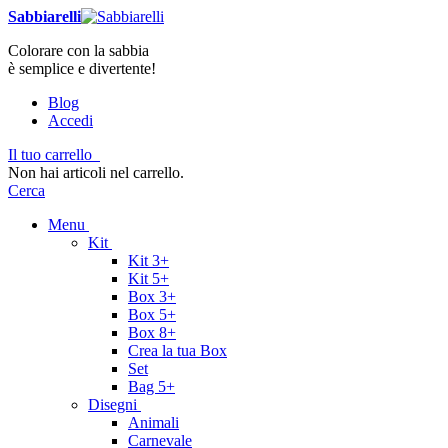
Sabbiarelli
Colorare con la sabbia
è semplice e divertente!
Blog
Accedi
Il tuo carrello
Non hai articoli nel carrello.
Cerca
Menu
Kit
Kit 3+
Kit 5+
Box 3+
Box 5+
Box 8+
Crea la tua Box
Set
Bag 5+
Disegni
Animali
Carnevale