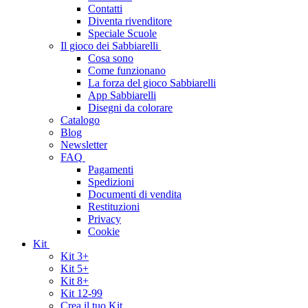
Contatti
Diventa rivenditore
Speciale Scuole
Il gioco dei Sabbiarelli
Cosa sono
Come funzionano
La forza del gioco Sabbiarelli
App Sabbiarelli
Disegni da colorare
Catalogo
Blog
Newsletter
FAQ
Pagamenti
Spedizioni
Documenti di vendita
Restituzioni
Privacy
Cookie
Kit
Kit 3+
Kit 5+
Kit 8+
Kit 12-99
Crea il tuo Kit