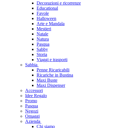
Decorazioni e ricorrenze
Educational
Favole
Halloween
Arte e Mandala
Mestieri
Natale
Natura
Pasqua
Sabby
Storia
Viaggi e trasporti
Sabbia
Penne Ricaricabili
Ricariche in Bustina
Maxi Buste
Maxi Dispenser
Accessori
Idee Regalo
Promo
Pasqua
Negozi
Omaggi
Azienda
Chi siamo