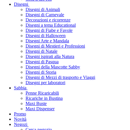
Disegni
Disegni di Animali
Disegni di Carnevale
Decorazioni e ricorrenze
Disegni a tema Educational
Disegni di Fiabe e Favole
Disegni di Halloween
Disegni Arte e Mandala
Disegni di Mestieri e Professioni
Disegni di Natale
Disegni ispirati alla Natura
Disegni di Pasqua
Disegni della Mascotte Sabby
Disegni di Storia
Disegni di Mezzi di trasporto e Viaggi
Disegni per laboratori
Sabbia
Penne Ricaricabili
Ricariche in Bustina
Maxi Buste
Maxi Dispenser
Promo
Novità
Negozi
Cerca negozio