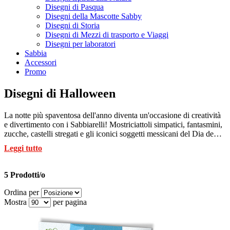
Disegni di Pasqua
Disegni della Mascotte Sabby
Disegni di Storia
Disegni di Mezzi di trasporto e Viaggi
Disegni per laboratori
Sabbia
Accessori
Promo
Disegni di Halloween
La notte più spaventosa dell'anno diventa un'occasione di creatività
e divertimento con i Sabbiarelli! Mostriciattoli simpatici, fantasmini,
zucche, castelli stregati e gli iconici soggetti messicani del Dia de
Muertos aspettano solo di essere colorati. In questa sezione troverete
Leggi tutto
tantissimi album con disegni di Halloween per bambini e
decorazioni di Halloween, tutti stampati su speciali fogli preincollati.
Pronti per essere trasformati in opere d'arte con le nostre fantastiche
5 Prodotti/o
penne di sabbia Sabbiarelli. Un modo divertente e creativo per
vivere l'atmosfera di Halloween insieme ai vostri piccoli artisti!
Ordina per
Mostra
per pagina