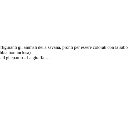
abbia non inclusa)
e - Il ghepardo - La giraffa
cartoline per accompagnare un messaggio o quadretti da appendere nella c
, ma ogni bambino è libero di colorare scegliendo le tinte che preferisce