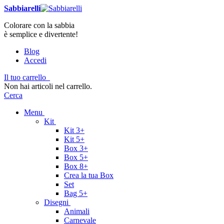
Sabbiarelli
Colorare con la sabbia
è semplice e divertente!
Blog
Accedi
Il tuo carrello
Non hai articoli nel carrello.
Cerca
Menu
Kit
Kit 3+
Kit 5+
Box 3+
Box 5+
Box 8+
Crea la tua Box
Set
Bag 5+
Disegni
Animali
Carnevale