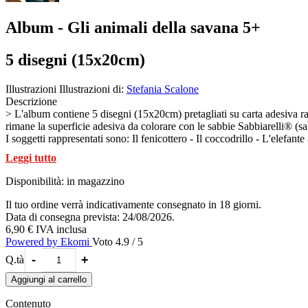
Album - Gli animali della savana 5+
5 disegni (15x20cm)
Illustrazioni
Illustrazioni di:
Stefania Scalone
Descrizione
> L'album contiene 5 disegni (15x20cm) pretagliati su carta adesiva raffiguranti gli animali della savana, pronti per essere colorati con la sabbia. Non servono né forbici, né colla: rimuovendo la carta dal disegno
rimane la superficie adesiva da colorare con le sabbie Sabbiarelli® (s
I soggetti rappresentati sono: Il fenicottero - Il coccodrillo - L'elefant
Una volta colorati con la sabbia, i disegni possono essere usati come 
Leggi tutto
perfettamente incollata ai disegni.
All'interno dell'album sono presenti le istruzioni con gli esempi colore
Disponibilità:
in magazzino
Il tuo ordine verrà indicativamente consegnato in 18 giorni.
Data di consegna prevista: 24/08/2026.
6,90 €
IVA inclusa
Powered by Ekomi
Voto 4.9 / 5
-
+
Q.tà
Aggiungi al carrello
Contenuto