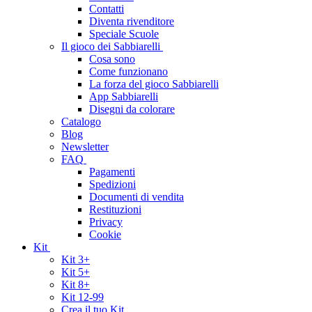
Contatti
Diventa rivenditore
Speciale Scuole
Il gioco dei Sabbiarelli
Cosa sono
Come funzionano
La forza del gioco Sabbiarelli
App Sabbiarelli
Disegni da colorare
Catalogo
Blog
Newsletter
FAQ
Pagamenti
Spedizioni
Documenti di vendita
Restituzioni
Privacy
Cookie
Kit
Kit 3+
Kit 5+
Kit 8+
Kit 12-99
Crea il tuo Kit