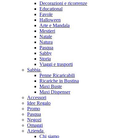
Decorazioni e ricorrenze
Educational
Favole
Halloween
Arte e Mandala
Mestieri
Natale
Natura
Pasqua
Sabby
Storia
Viaggi e trasporti
Sabbia
Penne Ricaricabili
Ricariche in Bustina
Maxi Buste
Maxi Dispenser
Accessori
Idee Regalo
Promo
Pasqua
Negozi
Omaggi
Azienda
Chi siamo