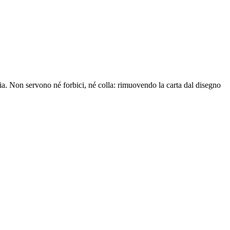
ameretta, senza ulteriori trattamenti. La sabbia infatti rimane
, dando spazio al proprio estro creativo.