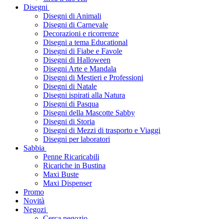
Disegni
Disegni di Animali
Disegni di Carnevale
Decorazioni e ricorrenze
Disegni a tema Educational
Disegni di Fiabe e Favole
Disegni di Halloween
Disegni Arte e Mandala
Disegni di Mestieri e Professioni
Disegni di Natale
Disegni ispirati alla Natura
Disegni di Pasqua
Disegni della Mascotte Sabby
Disegni di Storia
Disegni di Mezzi di trasporto e Viaggi
Disegni per laboratori
Sabbia
Penne Ricaricabili
Ricariche in Bustina
Maxi Buste
Maxi Dispenser
Promo
Novità
Negozi
Cerca negozio